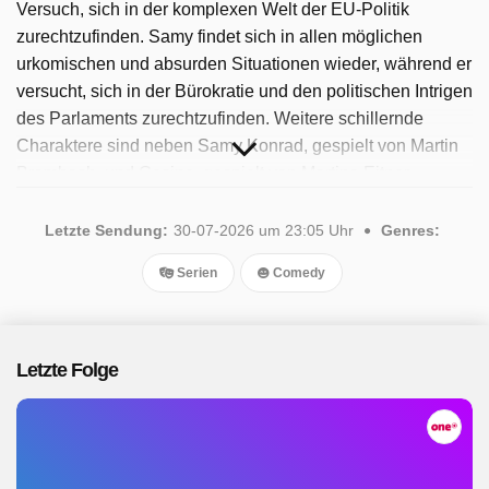
Versuch, sich in der komplexen Welt der EU-Politik
zurechtzufinden. Samy findet sich in allen möglichen
urkomischen und absurden Situationen wieder, während er
versucht, sich in der Bürokratie und den politischen Intrigen
des Parlaments zurechtzufinden. Weitere schillernde
Charaktere sind neben Samy Konrad, gespielt von Martin
Brambach, und Gesine, gespielt von Martina Eitner-
Acheampong. Die Serie bietet einen satirischen Blick auf
die täglichen Angelegenheiten des Europäischen
Letzte Sendung:
30-07-2026 um 23:05 Uhr
Genres:
Parlaments und zeigt, wie politische Entscheidungen
Serien
Comedy
getroffen werden, oft auf komische und übertriebene
Weise. Seit 2026 ist die Sendung verfügbar. Insgesamt
wurden 34 Folgen ausgestrahlt, die letzte im Juli 2026.
Letzte Folge