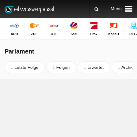
Menu
ARD
ZDF
RTL
Sat1
Pro7
Kabel1
RTL
Parlament
Letzte Folge
Folgen
Erwartet
Archiv