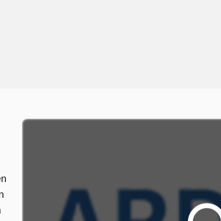
en
n
n