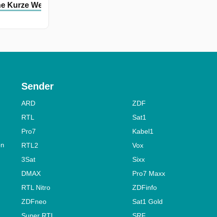
l
ne Kurze Welle Des Glücks
in
a
Sender
ARD
ZDF
ks
RTL
Sat1
Pro7
Kabel1
on
RTL2
Vox
3Sat
Sixx
DMAX
Pro7 Maxx
RTL Nitro
ZDFinfo
ZDFneo
Sat1 Gold
Super RTL
SRF