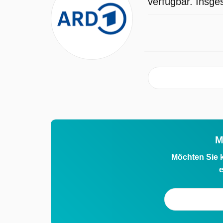
verfügbar. Insge
Escort Service arbeitet, aber in seiner
Nähe fühlt sie sich rundum wohl, zuma
er sich als einfühlsamer
Gesprächspartner erweist. Für
Constanze der Beginn einer
ungewöhnlichen Liebesaffäre. Glücklic
genießt sie, was sie so lang in der Ehe
vermisst hat. Schon bald mischen sich
in die gebuchten Liebesstunden auch
M
Gefühle. Was Constanze nicht weiß:
Möchten Sie k
Jemand nimmt ihre Hotelbesuche
e
heimlich auf. Und die Konsequenz folgt
prompt: Ihr Mann Anton erhält einen
anonymen Umschlag mit dem Link zu