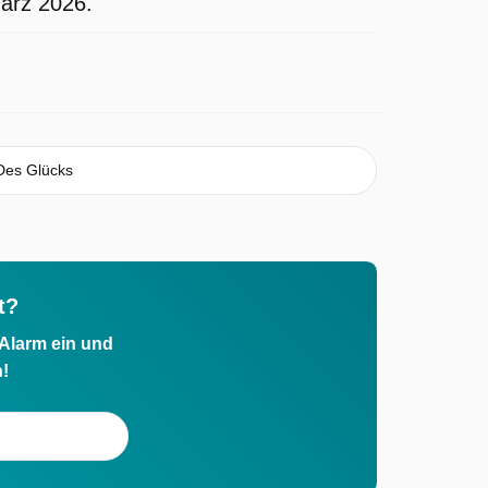
März 2026.
Des Glücks
t?
 Alarm ein und
h!