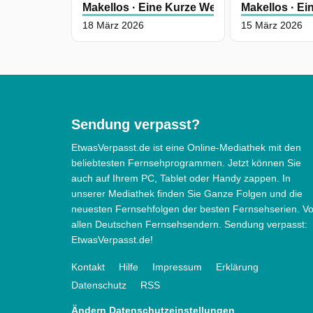
Neuhauser Ricardo Westerhoff: Manue
Makellos · Eine Kurze Welle Des Glücks
Makellos · Ei
18 März 2026
15 März 2026
Rubey Anton Laux: Ulrich Noethen Kar
Biederstädt: Caroline Frank Gerda: Lis
Kreuzer Richard Westerhoff: Jochen
Busse Regie: Dirk Kummer Drehbuch:
Uli Brée Musik: Johannes Repka
Sendung verpasst?
EtwasVerpasst.de ist eine Online-Mediathek mit den
Makellos · Eine Kurze Welle Des Glüc
beliebtesten Fernsehprogrammen. Jetzt können Sie
wurde auf ARD ausgestrahlt am
auch auf Ihrem PC, Tablet oder Handy zappen. In
unserer Mediathek finden Sie Ganze Folgen und die
Donnerstag 12 März 2026, 01:00 Uhr.
neuesten Fernsehfolgen der besten Fernsehserien. V
allen Deutschen Fernsehsendern. Sendung verpasst:
EtwasVerpasst.de!
Kontakt
Hilfe
Impressum
Erklärung
Datenschutz
RSS
Ändern Datenschutzeinstellungen