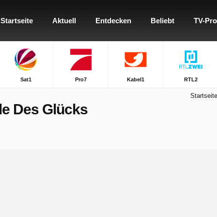
Startseite
Aktuell
Entdecken
Beliebt
TV-Pr
Sat1
Pro7
Kabel1
RTL2
Startseit
lle Des Glücks