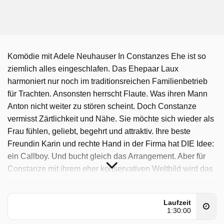
Komödie mit Adele Neuhauser In Constanzes Ehe ist so
ziemlich alles eingeschlafen. Das Ehepaar Laux
harmoniert nur noch im traditionsreichen Familienbetrieb
für Trachten. Ansonsten herrscht Flaute. Was ihren Mann
Anton nicht weiter zu stören scheint. Doch Constanze
vermisst Zärtlichkeit und Nähe. Sie möchte sich wieder als
Frau fühlen, geliebt, begehrt und attraktiv. Ihre beste
Freundin Karin und rechte Hand in der Firma hat DIE Idee:
ein Callboy. Und bucht gleich das Arrangement. Aber für
Constanze mit ihrem eher konservativen Weltbild wird das
Treffen in der Hotelsuite total peinlich. Als sie völlig
überfordert das Weite sucht, lernt sie zufällig den
Laufzeit
charmanten, gut 20 Jahre jüngeren Ricardo kennen. Der
1:30:00
zwar auch im Escort Service arbeitet, aber in seiner Nähe