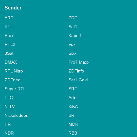
Sender
ARD
ZDF
RTL
Sat1
Pro7
Kabel1
RTL2
Vox
3Sat
Sixx
DMAX
Pro7 Maxx
RTL Nitro
ZDFinfo
ZDFneo
Sat1 Gold
Super RTL
SRF
TLC
Arte
N-TV
KiKA
Nickelodeon
BR
HR
MDR
NDR
RBB