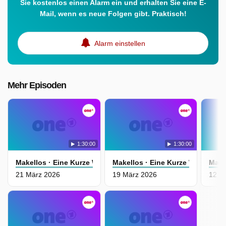
Sie kostenlos einen Alarm ein und erhalten Sie eine E-
Mail, wenn es neue Folgen gibt. Praktisch!
Alarm einstellen
Mehr Episoden
1:30:00
1:30:00
Makellos · Eine Kurze Welle Des Glücks
Makellos · Eine Kurze Welle Des
Make
21 März 2026
19 März 2026
12 M