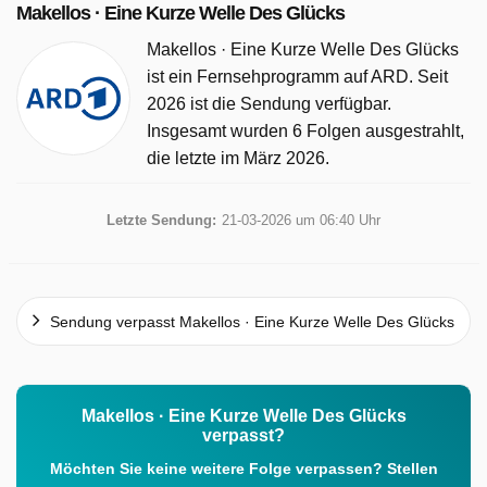
Makellos · Eine Kurze Welle Des Glücks
Manuel Rubey Anton Laux: Ulrich Noethen Karin
Biederstädt: Caroline Frank Gerda: Lisa Kreuzer Richard
Makellos · Eine Kurze Welle Des Glücks
Westerhoff: Jochen Busse Regie: Dirk Kummer Drehbuch:
ist ein Fernsehprogramm auf ARD. Seit
Uli Brée Musik: Johannes Repka
2026 ist die Sendung verfügbar.
Insgesamt wurden 6 Folgen ausgestrahlt,
Makellos · Eine Kurze Welle Des Glücks wurde auf ARD
die letzte im März 2026.
ausgestrahlt am Mittwoch 11 März 2026, 20:15 Uhr.
Letzte Sendung:
21-03-2026 um 06:40 Uhr
Sendung verpasst Makellos · Eine Kurze Welle Des Glücks
Makellos · Eine Kurze Welle Des Glücks
verpasst?
Möchten Sie keine weitere Folge verpassen? Stellen