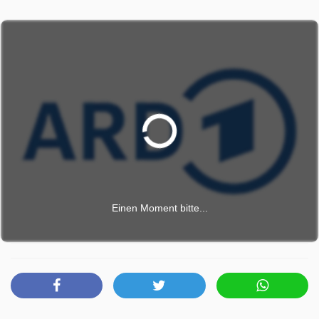
fühlt sie sich rundum wohl, zumal er sich als einfühlsamer
Gesprächspartner erweist. Für Constanze der Beginn einer
ungewöhnlichen Liebesaffäre. Glücklich genießt sie, was
sie so lang in der Ehe vermisst hat. Schon bald mischen
sich in die gebuchten Liebesstunden auch Gefühle. Was
Constanze nicht weiß: Jemand nimmt ihre Hotelbesuche
heimlich auf. Und die Konsequenz folgt prompt: Ihr Mann
Anton erhält einen anonymen Umschlag mit dem Link zu
einer Pornoseite – und er erkennt Constanze trotz der
verpixelten Gesichter sofort. Nachdem sie dem
fassungslosen Anton alles beichten musste und wenig
später eine anonyme Geldforderung eintrifft, gibt es für ihn
Einen Moment bitte...
keinen Zweifel. Der Callboy will sie mit dem Video
erpressen. Für Constanze beginnt eine schwere Zeit: hat
sie sich so sehr in Ricardo getäuscht? Aber auch Anton ist
nicht ehrlich, auch er hat sich auf ein gefährliches Spiel
eingelassen, und das verändert alles. Mitwirkende
Constanze Laux: Adele Neuhauser Ricardo Westerhoff: