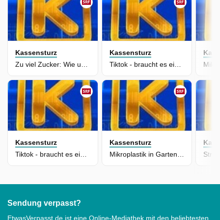
Kassensturz
Kassensturz
Kass
Zu viel Zucker: Wie uns die Lebensmittelindustrie verführt
Tiktok - braucht es ein Verbot für Jugendliche?
Kassensturz
Kassensturz
Kass
Tiktok - braucht es ein Verbot für Jugendliche?
Mikroplastik in Gartenerde aus dem Detailhandel
Sendung verpasst?
EtwasVerpasst.de ist eine Online-Mediathek mit den beliebtesten