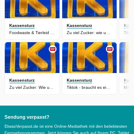
Kassensturz
Kassensturz
Kass
Foodwaste & Tierleid - Fleisch in der Kritik
Zu viel Zucker: wie uns die Lebensmittelindustrie verführt
Kassensturz
Kassensturz
Kass
Zu viel Zucker: Wie uns die Lebensmittelindustrie verführt
Tiktok - braucht es ein Verbot für Jugendliche?
Sendung verpasst?
EtwasVerpasst.de ist eine Online-Mediathek mit den beliebtesten
Fernsehprogrammen. Jetzt können Sie auch auf Ihrem PC, Tablet