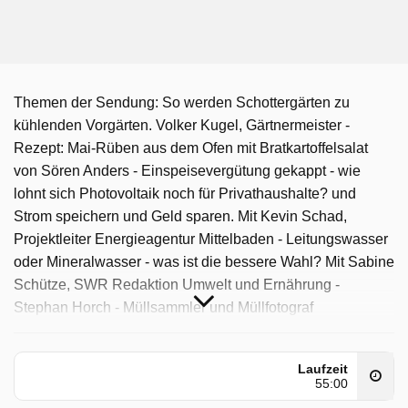
Themen der Sendung: So werden Schottergärten zu
kühlenden Vorgärten. Volker Kugel, Gärtnermeister -
Rezept: Mai-Rüben aus dem Ofen mit Bratkartoffelsalat
von Sören Anders - Einspeisevergütung gekappt - wie
lohnt sich Photovoltaik noch für Privathaushalte? und
Strom speichern und Geld sparen. Mit Kevin Schad,
Projektleiter Energieagentur Mittelbaden - Leitungswasser
oder Mineralwasser - was ist die bessere Wahl? Mit Sabine
Schütze, SWR Redaktion Umwelt und Ernährung -
Stephan Horch - Müllsammler und Müllfotograf
Kaffee Oder Tee wurde auf SR ausgestrahlt am Montag 4
Mai 2026, 16:05 Uhr.
Laufzeit
55:00