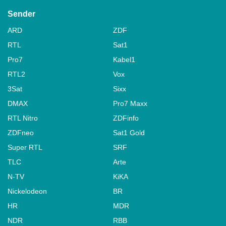
Sender
ARD
ZDF
RTL
Sat1
Pro7
Kabel1
RTL2
Vox
3Sat
Sixx
DMAX
Pro7 Maxx
RTL Nitro
ZDFinfo
ZDFneo
Sat1 Gold
Super RTL
SRF
TLC
Arte
N-TV
KiKA
Nickelodeon
BR
HR
MDR
NDR
RBB