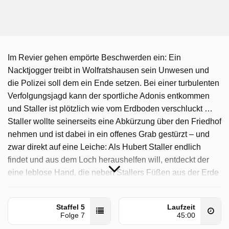
Im Revier gehen empörte Beschwerden ein: Ein
Nacktjogger treibt in Wolfratshausen sein Unwesen und
die Polizei soll dem ein Ende setzen. Bei einer turbulenten
Verfolgungsjagd kann der sportliche Adonis entkommen
und Staller ist plötzlich wie vom Erdboden verschluckt …
Staller wollte seinerseits eine Abkürzung über den Friedhof
nehmen und ist dabei in ein offenes Grab gestürzt – und
zwar direkt auf eine Leiche: Als Hubert Staller endlich
findet und aus dem Loch heraushelfen will, entdeckt der
eine leblose Hand, die neben Stallers Füßen aus der Erde
ragt! Es handelt sich bei dem Toten um Alfred Hofbauer,
den Totengräber der Gemeinde. Er war offenbar nachts
Staffel 5
Laufzeit
beim Arbeiten überrascht und mit einem kräftigen Schlag
Folge 7
45:00
auf den Kopf in die Grube befördert worden. Am Tatort