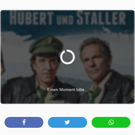
lassen sich kaum brauchbare Spuren finden. Die Beamten
finden lediglich eine zerquetschte Zigarettenpackung und
einen Notizzettel mit dem Firmenlogo von Bestattungen
Heller. Bestatter Thomas Heller und dessen sympathische
Sekretärin Luise Schmidt können jedoch bei der Suche
nach dem Täter nicht weiterhelfen. Laut Luise war Alfred
ein herzensguter Mensch, niemand hatte etwas gegen ihn.
Aber wurde Alfred wirklich seinem guten Ruf gerecht?
Denn schon bald stellt sich heraus: Die sichergestellte
Zigarettenpackung ist Schmuggelware! Hubert und Staller
sind sich einig: Hier besteht ein Zusammenhang mit dem
Mord. Doch leider fehlen eindeutige Beweise. Zum Glück
Einen Moment bitte...
können die Ermittler einen Zeugen ausfindig machen, der
den ganzen Tathergang mit eigenen Augen gesehen hat:
Die Krähe Günther. Sie war das Haustier und der beste
Freund des Toten. Auch wenn Krähen als äußerst
intelligent gelten, müssen Hubert und Staller ziemliche
Kommunikationsprobleme überwinden. Weil die Beiden