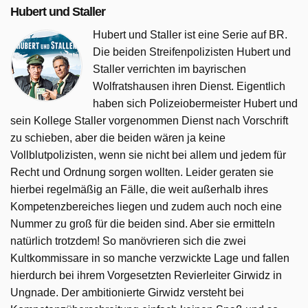
Hubert und Staller
damit genug ausgelastet sind, liegt es nun in Riedls
Verantwortung, sich um den sportlichen Nackten zu
Hubert und Staller ist eine Serie auf BR.
kümmern …
Die beiden Streifenpolizisten Hubert und
Staller verrichten im bayrischen
Hubert und Staller wurde auf BR ausgestrahlt am Dienstag
Wolfratshausen ihren Dienst. Eigentlich
14 Juli 2026, 13:40 Uhr. Diese Folge wurde zuerst am
haben sich Polizeiobermeister Hubert und
Dienstag 13 Februar 2024 gepostet.
sein Kollege Staller vorgenommen Dienst nach Vorschrift
zu schieben, aber die beiden wären ja keine
Vollblutpolizisten, wenn sie nicht bei allem und jedem für
Recht und Ordnung sorgen wollten. Leider geraten sie
hierbei regelmäßig an Fälle, die weit außerhalb ihres
Kompetenzbereiches liegen und zudem auch noch eine
Nummer zu groß für die beiden sind. Aber sie ermitteln
natürlich trotzdem! So manövrieren sich die zwei
Kultkommissare in so manche verzwickte Lage und fallen
hierdurch bei ihrem Vorgesetzten Revierleiter Girwidz in
Ungnade. Der ambitionierte Girwidz versteht bei