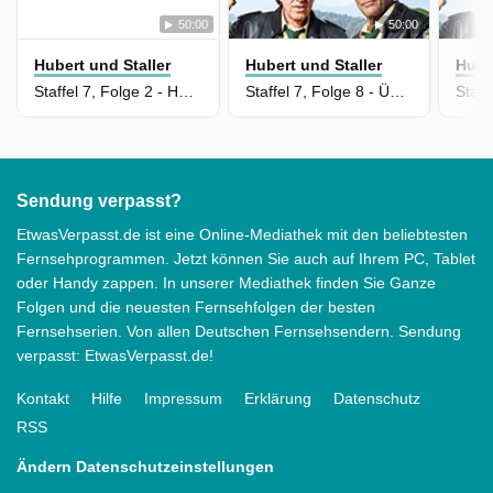
50:00
50:00
Hubert und Staller
Hubert und Staller
Hube
Staffel 7, Folge 2 - Heiliger Zorn
Staffel 7, Folge 8 - Überfall postum
Sendung verpasst?
EtwasVerpasst.de ist eine Online-Mediathek mit den beliebtesten
Fernsehprogrammen. Jetzt können Sie auch auf Ihrem PC, Tablet
oder Handy zappen. In unserer Mediathek finden Sie Ganze
Folgen und die neuesten Fernsehfolgen der besten
Fernsehserien. Von allen Deutschen Fernsehsendern. Sendung
verpasst: EtwasVerpasst.de!
Kontakt
Hilfe
Impressum
Erklärung
Datenschutz
RSS
Ändern Datenschutzeinstellungen