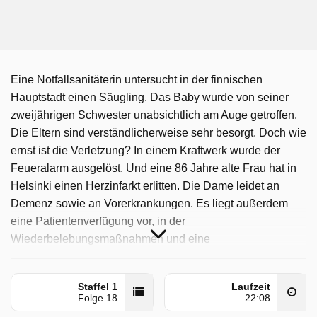
Eine Notfallsanitäterin untersucht in der finnischen
Hauptstadt einen Säugling. Das Baby wurde von seiner
zweijährigen Schwester unabsichtlich am Auge getroffen.
Die Eltern sind verständlicherweise sehr besorgt. Doch wie
ernst ist die Verletzung? In einem Kraftwerk wurde der
Feueralarm ausgelöst. Und eine 86 Jahre alte Frau hat in
Helsinki einen Herzinfarkt erlitten. Die Dame leidet an
Demenz sowie an Vorerkrankungen. Es liegt außerdem
eine Patientenverfügung vor, in der
Wiederbelebungsmaßnahmen und eine
intensivmedizinische Behandlung abgelehnt werden.
Helsinki Rescue - Einsatz In Finnland wurde auf Sat1
Staffel 1
Laufzeit
Folge 18
22:08
ausgestrahlt am Samstag 6 Juni 2026, 13:49 Uhr.