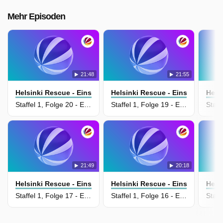
Mehr Episoden
21:48
21:55
Helsinki Rescue - Einsatz In Finnland
Helsinki Rescue - Einsatz In Fin
Hels
Staffel 1, Folge 20 - Episode 20
Staffel 1, Folge 19 - Episode 19
21:49
20:18
Helsinki Rescue - Einsatz In Finnland
Helsinki Rescue - Einsatz In Fin
Hels
Staffel 1, Folge 17 - Episode 17
Staffel 1, Folge 16 - Episode 16