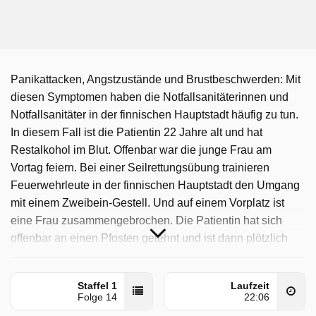
Panikattacken, Angstzustände und Brustbeschwerden: Mit
diesen Symptomen haben die Notfallsanitäterinnen und
Notfallsanitäter in der finnischen Hauptstadt häufig zu tun.
In diesem Fall ist die Patientin 22 Jahre alt und hat
Restalkohol im Blut. Offenbar war die junge Frau am
Vortag feiern. Bei einer Seilrettungsübung trainieren
Feuerwehrleute in der finnischen Hauptstadt den Umgang
mit einem Zweibein-Gestell. Und auf einem Vorplatz ist
eine Frau zusammengebrochen. Die Patientin hat sich
offenbar an einen Pfosten gelehnt und ist dann plötzlich
umgekippt.
Helsinki Rescue - Einsatz In Finnland wurde auf Sat1
Staffel 1
Laufzeit
Folge 14
22:06
ausgestrahlt am Samstag 23 Mai 2026, 13:44 Uhr.