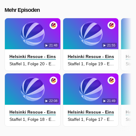
Mehr Episoden
21:48
21:55
Helsinki Rescue - Einsatz In Finnland
Helsinki Rescue - Einsatz In Fin
Hels
Staffel 1, Folge 20 - Episode 20
Staffel 1, Folge 19 - Episode 19
22:08
21:49
Helsinki Rescue - Einsatz In Finnland
Helsinki Rescue - Einsatz In Fin
Hels
Staffel 1, Folge 18 - Episode 18
Staffel 1, Folge 17 - Episode 17