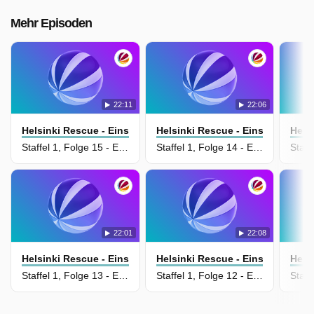
Mehr Episoden
22:11
22:06
Helsinki Rescue - Einsatz In Finnland
Helsinki Rescue - Einsatz In Fin
Hels
Staffel 1, Folge 15 - Episode 15
Staffel 1, Folge 14 - Episode 14
22:01
22:08
Helsinki Rescue - Einsatz In Finnland
Helsinki Rescue - Einsatz In Fin
Hels
Staffel 1, Folge 13 - Episode 13
Staffel 1, Folge 12 - Episode 12