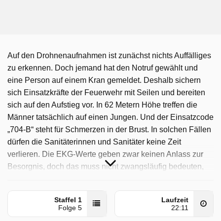
Auf den Drohnenaufnahmen ist zunächst nichts Auffälliges
zu erkennen. Doch jemand hat den Notruf gewählt und
eine Person auf einem Kran gemeldet. Deshalb sichern
sich Einsatzkräfte der Feuerwehr mit Seilen und bereiten
sich auf den Aufstieg vor. In 62 Metern Höhe treffen die
Männer tatsächlich auf einen Jungen. Und der Einsatzcode
„704-B“ steht für Schmerzen in der Brust. In solchen Fällen
dürfen die Sanitäterinnen und Sanitäter keine Zeit
verlieren. Die EKG-Werte geben zwar keinen Anlass zur
Besorgnis, doch das muss nicht zwangsläufig bedeuten,
dass keine Gefahr besteht.
Helsinki Rescue - Einsatz In Finnland wurde auf Sat1
Staffel 1
Laufzeit
Folge 5
22:11
ausgestrahlt am Samstag 25 April 2026, 13:21 Uhr.