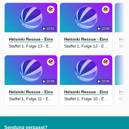
22:01
22:08
Helsinki Rescue - Einsatz In Finnland
Helsinki Rescue - Einsatz In Fin
Hels
Staffel 1, Folge 13 - Episode 13
Staffel 1, Folge 12 - Episode 12
22:06
22:06
Helsinki Rescue - Einsatz In Finnland
Helsinki Rescue - Einsatz In Fin
Hels
Staffel 1, Folge 11 - Episode 11
Staffel 1, Folge 10 - Episode 10
Sendung verpasst?