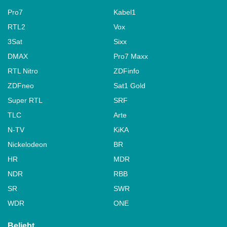
Pro7
Kabel1
RTL2
Vox
3Sat
Sixx
DMAX
Pro7 Maxx
RTL Nitro
ZDFinfo
ZDFneo
Sat1 Gold
Super RTL
SRF
TLC
Arte
N-TV
KiKA
Nickelodeon
BR
HR
MDR
NDR
RBB
SR
SWR
WDR
ONE
Beliebt