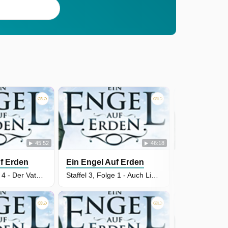
45:52
46:18
f Erden
Ein Engel Auf Erden
Ein Engel A
Staffel 3, Folge 4 - Der Vater aus der Fernsehserie
Staffel 3, Folge 1 - Auch Liebe ist ein Pflegefall