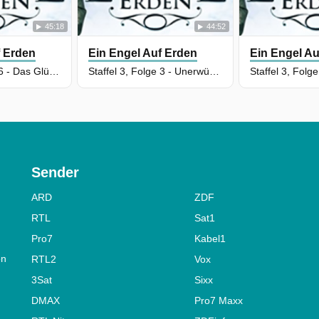
45:18
44:52
f Erden
Ein Engel Auf Erden
Ein Engel Au
Staffel 3, Folge 6 - Das Glück kommt in die Jahre
Staffel 3, Folge 3 - Unerwünschter Familienzuwachs
Sender
ARD
ZDF
RTL
Sat1
Pro7
Kabel1
on
RTL2
Vox
3Sat
Sixx
DMAX
Pro7 Maxx