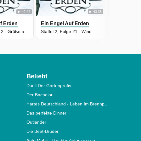
42:44
43:35
f Erden
Ein Engel Auf Erden
Ein Engel A
Staffel 3, Folge 2 - Grüße aus dem Hundehimmel
Staffel 2, Folge 21 - Wind weht übers Meer
Beliebt
Duell Der Gartenprofis
Der Bachelor
Hartes Deutschland - Leben Im Brennpunkt
Das perfekte Dinner
Outlander
Die Beet-Brüder
Auto Mobil - Das Vox Automagazin