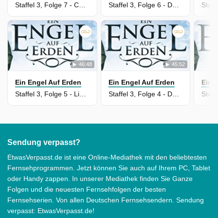
Staffel 3, Folge 7 - Code Name Freak
Staffel 3, Folge 6 - Das Glück kommt in die Jahre
46:48
45:52
Ein Engel Auf Erden
Ein Engel Auf Erden
Ein 
Staffel 3, Folge 5 - Liebe auf den zweiten Blick
Staffel 3, Folge 4 - Der Vater aus der Fernsehserie
Sendung verpasst?
EtwasVerpasst.de ist eine Online-Mediathek mit den beliebtesten
Fernsehprogrammen. Jetzt können Sie auch auf Ihrem PC, Tablet
oder Handy zappen. In unserer Mediathek finden Sie Ganze
Folgen und die neuesten Fernsehfolgen der besten
Fernsehserien. Von allen Deutschen Fernsehsendern. Sendung
verpasst: EtwasVerpasst.de!