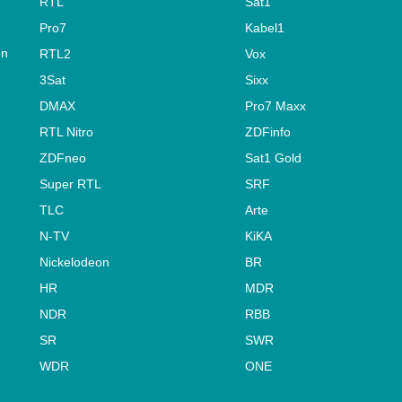
RTL
Sat1
Pro7
Kabel1
on
RTL2
Vox
3Sat
Sixx
DMAX
Pro7 Maxx
RTL Nitro
ZDFinfo
ZDFneo
Sat1 Gold
Super RTL
SRF
TLC
Arte
N-TV
KiKA
Nickelodeon
BR
HR
MDR
NDR
RBB
SR
SWR
WDR
ONE