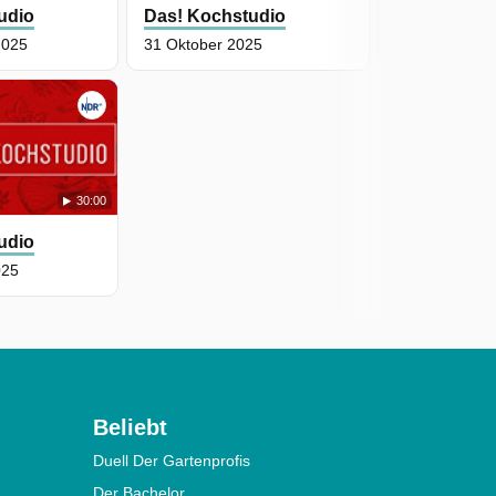
udio
Das! Kochstudio
Das! Kochs
2025
31 Oktober 2025
4 Oktober 20
30:00
udio
025
Beliebt
Duell Der Gartenprofis
Der Bachelor