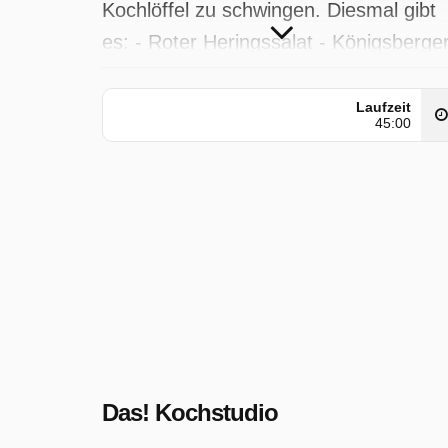
Kochlöffel zu schwingen. Diesmal gibt
es: - Roter Heringssalat - Königsberge
Klopse - Mousse au Chocolat mit Rote
Grütze und Vanilleeis
Laufzeit
45:00
Das! Kochstudio wurde auf NDR
ausgestrahlt am Freitag 3 Oktober
2025, 18:45 Uhr.
Das! Kochstudio