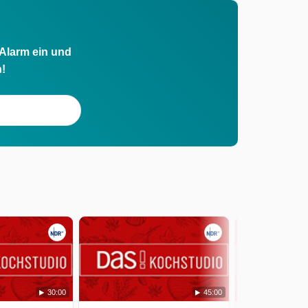
 Alarm ein und
h!
30:00
45:00