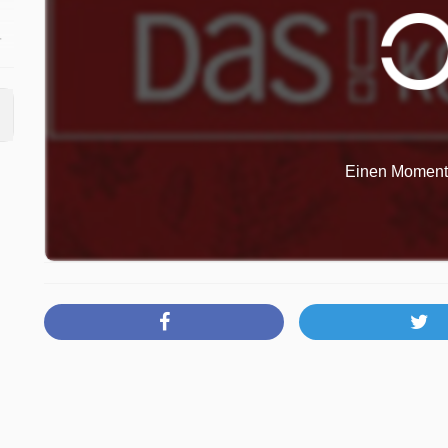
r
r
Einen Moment b