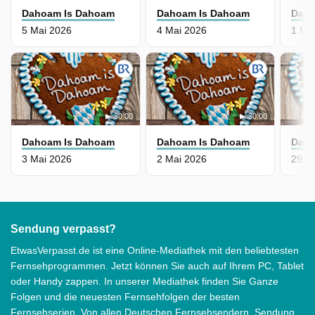
Dahoam Is Dahoam
Dahoam Is Dahoam
Daho
5 Mai 2026
4 Mai 2026
1 Ma
30:00
30:00
Dahoam Is Dahoam
Dahoam Is Dahoam
Daho
3 Mai 2026
2 Mai 2026
29 Ap
Sendung verpasst?
EtwasVerpasst.de ist eine Online-Mediathek mit den beliebtesten
Fernsehprogrammen. Jetzt können Sie auch auf Ihrem PC, Tablet
oder Handy zappen. In unserer Mediathek finden Sie Ganze
Folgen und die neuesten Fernsehfolgen der besten
Fernsehserien. Von allen Deutschen Fernsehsendern. Sendung