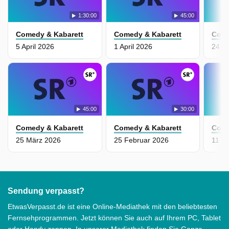
1:30:00
45:00
Comedy & Kabarett
Comedy & Kabarett
Come
5 April 2026
1 April 2026
24 F
45:00
30:00
Comedy & Kabarett
Comedy & Kabarett
Come
25 März 2026
25 Februar 2026
11 F
Sendung verpasst?
EtwasVerpasst.de ist eine Online-Mediathek mit den beliebtesten
Fernsehprogrammen. Jetzt können Sie auch auf Ihrem PC, Tablet
oder Handy zappen. In unserer Mediathek finden Sie Ganze