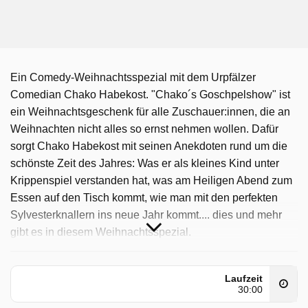
Ein Comedy-Weihnachtsspezial mit dem Urpfälzer
Comedian Chako Habekost. "Chako´s Goschpelshow" ist
ein Weihnachtsgeschenk für alle Zuschauer:innen, die an
Weihnachten nicht alles so ernst nehmen wollen. Dafür
sorgt Chako Habekost mit seinen Anekdoten rund um die
schönste Zeit des Jahres: Was er als kleines Kind unter
Krippenspiel verstanden hat, was am Heiligen Abend zum
Essen auf den Tisch kommt, wie man mit den perfekten
Sylvesterknallern ins neue Jahr kommt.... dies und mehr
gibt es in diesem Weihnachtsspezial.
Comedy & Kabarett wurde auf SR ausgestrahlt am
Mittwoch 24 Dezember 2025, 00:15 Uhr.
Laufzeit
30:00