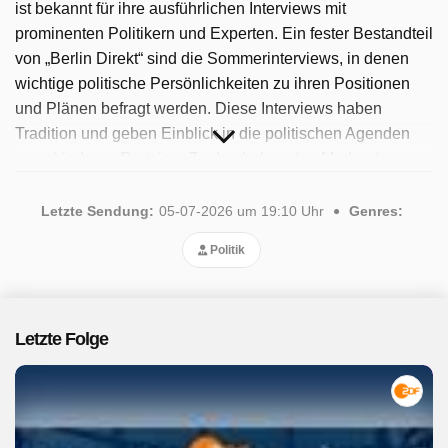
ist bekannt für ihre ausführlichen Interviews mit
prominenten Politikern und Experten. Ein fester Bestandteil
von „Berlin Direkt“ sind die Sommerinterviews, in denen
wichtige politische Persönlichkeiten zu ihren Positionen
und Plänen befragt werden. Diese Interviews haben
Tradition und geben Einblick in die politischen Agenden
verschiedener Parteien. Zu den bekannten Moderatoren
zählen Diana Zimmermann, Daniel Pontzen, Andrea
Maurer und Wulf Schmiese. Seit 2025 ist die Sendung
Letzte Sendung:
05-07-2026 um 19:10 Uhr
Genres:
verfügbar. Insgesamt wurden 41 Folgen ausgestrahlt, die
Politik
letzte im Juli 2026.
Letzte Folge