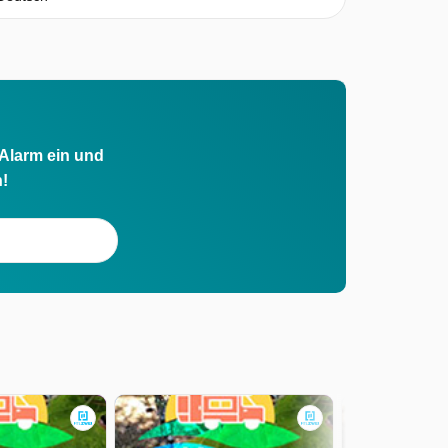
 Alarm ein und
h!