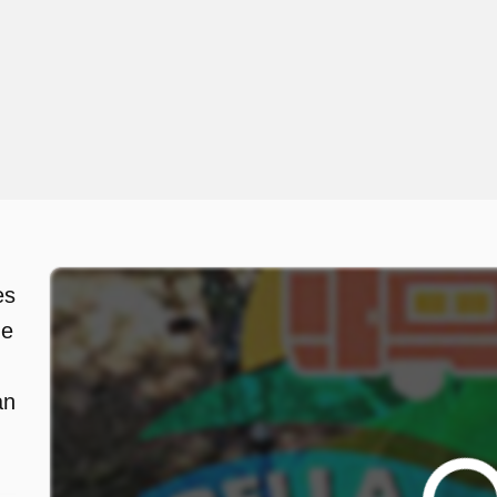
es
ne
an