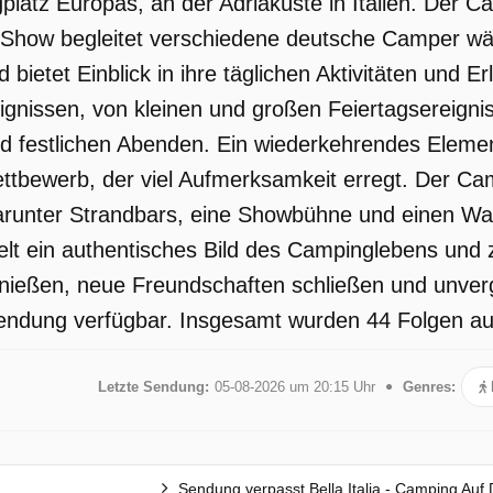
latz Europas, an der Adriaküste in Italien. Der Ca
 Show begleitet verschiedene deutsche Camper wä
bietet Einblick in ihre täglichen Aktivitäten und Erl
gnissen, von kleinen und großen Feiertagsereigni
 festlichen Abenden. Ein wiederkehrendes Element
ttbewerb, der viel Aufmerksamkeit erregt. Der Cam
darunter Strandbars, eine Showbühne und einen Wa
telt ein authentisches Bild des Campinglebens und z
nießen, neue Freundschaften schließen und unver
 Sendung verfügbar. Insgesamt wurden 44 Folgen aus
Letzte Sendung:
05-08-2026 um 20:15 Uhr
Genres:
Sendung verpasst Bella Italia - Camping Auf