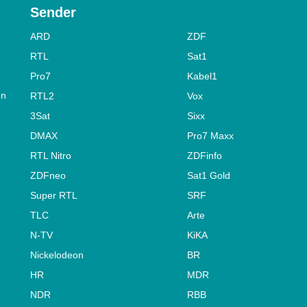
Sender
ARD
ZDF
RTL
Sat1
Pro7
Kabel1
on
RTL2
Vox
3Sat
Sixx
DMAX
Pro7 Maxx
RTL Nitro
ZDFinfo
ZDFneo
Sat1 Gold
Super RTL
SRF
TLC
Arte
N-TV
KiKA
Nickelodeon
BR
HR
MDR
NDR
RBB