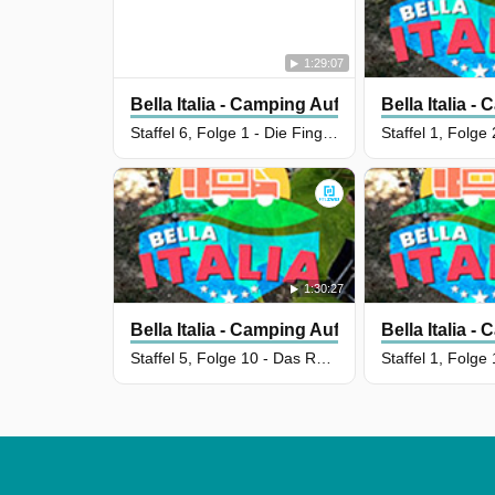
1:29:07
Bella Italia - Camping Auf Deutsch
Bella Italia 
Staffel 6, Folge 1 - Die Fingerhuths: Neue Freunde, neue Camping-Abenteuer
1:30:27
Bella Italia - Camping Auf Deutsch
Bella Italia 
Staffel 5, Folge 10 - Das Runde muss ins Eckige - Die Camper im Fußballfieber