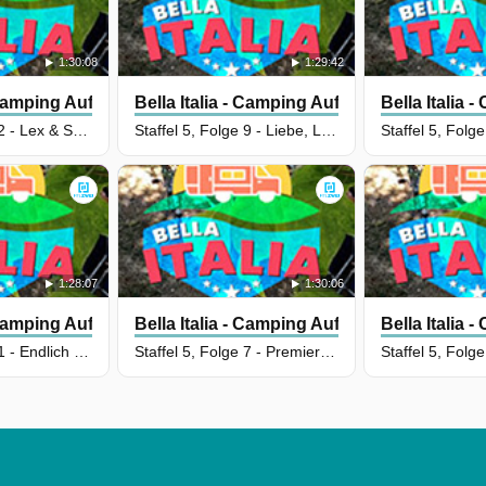
1:30:08
1:29:42
- Camping Auf Deutsch
Bella Italia - Camping Auf Deutsch
Bella Italia
Staffel 1, Folge 2 - Lex & Setty: Camper Marke Eigenbau
Staffel 5, Folge 9 - Liebe, Luxus, Louis Vuitton - Glamping mit Dennis & Mike
1:28:07
1:30:06
- Camping Auf Deutsch
Bella Italia - Camping Auf Deutsch
Bella Italia
Staffel 1, Folge 1 - Endlich Urlaub! Die Fingerhuths suchen den perfekten Stellplatz
Staffel 5, Folge 7 - Premieren-Party mit Hindernissen - Sascha wartet auf sein neues Musikvideo