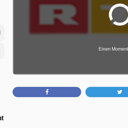
r.
Einen Moment b
ht