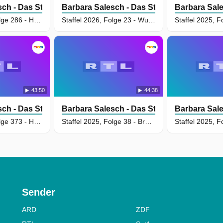
ch - Das Strafgericht
Barbara Salesch - Das Strafgericht
Barbara Sale
Staffel 2026, Folge 286 - Hat Leiter einer Nachbarschaftswache einem Gitarrenlehrer beide Hände gebrochen?
Staffel 2026, Folge 23 - Wurde Erzieherin von wütendem Vater verbrüht?
43:50
44:38
ch - Das Strafgericht
Barbara Salesch - Das Strafgericht
Barbara Sale
Staffel 2026, Folge 373 - Hotelküche komplett verwüstet - war es pedantischer Hotelgast?
Staffel 2025, Folge 38 - Brandanschlag auf gutmütige Anwältin! Wollte undankbarer Ex-Knacki sich rächen?
Sender
ARD
ZDF