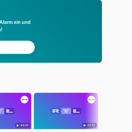
 Alarm ein und
h!
44:04
43:55