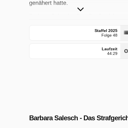
genähert hatte.
Barbara Salesch - Das Strafgericht
wurde auf RTL ausgestrahlt am
Staffel 2025
Dienstag 23 Dezember 2025, 11:00 Uh
Folge 48
Laufzeit
44:29
Barbara Salesch - Das Strafgeric