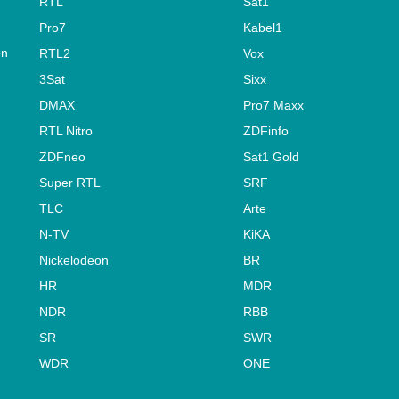
RTL
Sat1
Pro7
Kabel1
on
RTL2
Vox
3Sat
Sixx
DMAX
Pro7 Maxx
RTL Nitro
ZDFinfo
ZDFneo
Sat1 Gold
Super RTL
SRF
TLC
Arte
N-TV
KiKA
Nickelodeon
BR
HR
MDR
NDR
RBB
SR
SWR
WDR
ONE