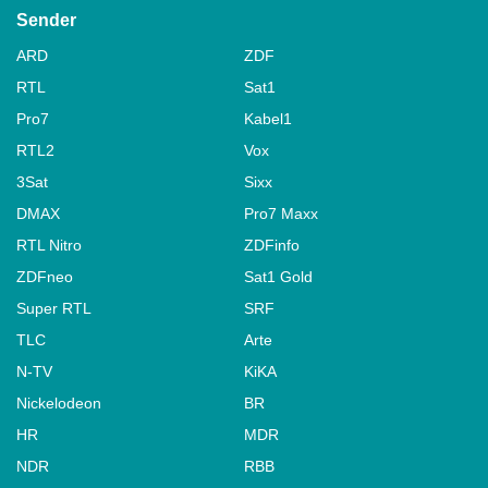
Sender
ARD
ZDF
RTL
Sat1
Pro7
Kabel1
RTL2
Vox
3Sat
Sixx
DMAX
Pro7 Maxx
RTL Nitro
ZDFinfo
ZDFneo
Sat1 Gold
Super RTL
SRF
TLC
Arte
N-TV
KiKA
Nickelodeon
BR
HR
MDR
NDR
RBB