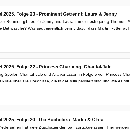
el 2025, Folge 23 - Prominent Getrennt: Laura & Jenny
er Reunion gibt es für Jenny und Laura immer noch genug Themen: Wi
e Bettwäsche? Was sagt eigentlich Jenny dazu, dass Martin Rütter auf s
el 2025, Folge 22 - Princess Charming: Chantal-Jale
g Spoiler! Chantal-Jale und Alia verlassen in Folge 5 von Princess Ch
l-Jale über alle Ereignisse, die in der Villa passiert sind und wie es m
el 2025, Folge 20 - Die Bachelors: Martin & Clara
edersehen hat viele Zuschauenden baff zurückgelassen. Hier werden ein