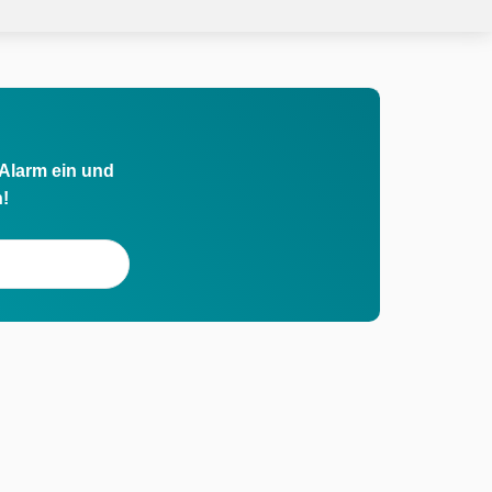
 Alarm ein und
h!