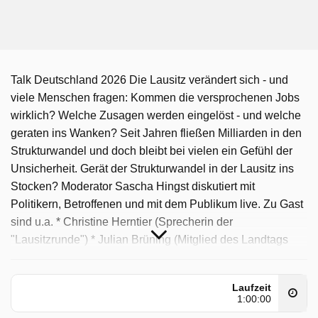
Talk Deutschland 2026 Die Lausitz verändert sich - und
viele Menschen fragen: Kommen die versprochenen Jobs
wirklich? Welche Zusagen werden eingelöst - und welche
geraten ins Wanken? Seit Jahren fließen Milliarden in den
Strukturwandel und doch bleibt bei vielen ein Gefühl der
Unsicherheit. Gerät der Strukturwandel in der Lausitz ins
Stocken? Moderator Sascha Hingst diskutiert mit
Politikern, Betroffenen und mit dem Publikum live. Zu Gast
sind u.a. * Christine Herntier (Sprecherin der
"Lausitzrunde") * Julian Brüning (Mitglied des Landtags
und Generalsekretär der Brandenburger CDU) * Mirko
Titze (Leibniz-Institut für Wirtschaftsforschung Halle) *
Laufzeit
Andreas Rausch (rbb Reporter und Redakteur)
1:00:00
Moderation: Sascha Hingst - Erstsendung: 10.06.2026