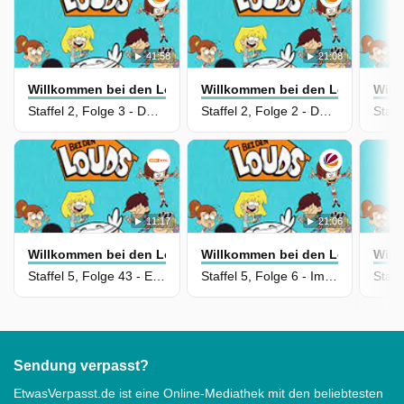
41:58
21:08
Willkommen bei den Louds
Willkommen bei den Louds
Will
Staffel 2, Folge 3 - Das Baby-Training / Familien-Zwist
Staffel 2, Folge 2 - Der Praktikanten-Schreck / Alter Knochen, junger Hund
11:17
21:06
Willkommen bei den Louds
Willkommen bei den Louds
Will
Staffel 5, Folge 43 - Ein Vampir in Royal Woods
Staffel 5, Folge 6 - Im Namen der Wissenschaft / Rockstar Luna
Staff
Sendung verpasst?
EtwasVerpasst.de ist eine Online-Mediathek mit den beliebtesten