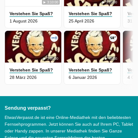
3:10:00
3:10:00
Verstehen Sie Spaß?
Verstehen Sie Spaß?
Vers
1 August 2026
25 April 2026
31 D
3:05:00
45:00
Verstehen Sie Spaß?
Verstehen Sie Spaß?
Vers
28 März 2026
6 Januar 2026
4 Ok
Sendung verpasst?
EtwasVerpasst.de ist eine Online-Mediathek mit den beliebtesten
Fernsehprogrammen. Jetzt können Sie auch auf Ihrem PC, Tablet
oder Handy zappen. In unserer Mediathek finden Sie Ganze
Folgen und die neuesten Fernsehfolgen der besten