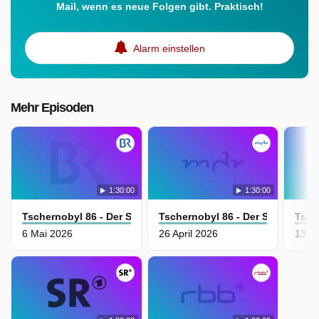
Mail, wenn es neue Folgen gibt. Praktisch!
Alarm einstellen
Mehr Episoden
1:30:00
1:30:00
Tschernobyl 86 - Der Super-Gau
Tschernobyl 86 - Der Super-Gau
Tsch
6 Mai 2026
26 April 2026
13 Ap