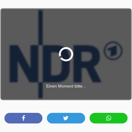
Bundesrepublik dagegen auf allen Kanälen berichtet. Ein
junger hessischer Umweltminister von den Grünen fordert
den Atomausstieg und legt sich mit dem Bundeskanzler an.
Unmittelbar zu erleben sind politische Akteure und
Experten, denen die Zeit davonläuft, Menschen, die ihre
Angst zeigen, und entschlossene Männer und Frauen, die
sich in Lebensgefahr begeben, um den Unfall-Reaktor zu
dekontaminieren. "Tschernobyl 86" erzählt mit
Originalmaterial aus dem Jahr 1986, wie sich die
Ereignisse überschlagen und wie eine ungeahnte Angst
vor dem unbekannten Schrecken eine schier ungebremste
Dynamik entfacht. Film von Volker Heise - Erstsendung:
Einen Moment bitte...
13.04.2026 (Das Erste). Hörtipp: Mehr zum Thema im
Podcast „Tschernobyl – Die Katastrophe und wir“ in ARD
Sounds.
Tschernobyl 86 - Der Super-Gau wurde auf NDR
ausgestrahlt am Mittwoch 29 April 2026, 00:00 Uhr.