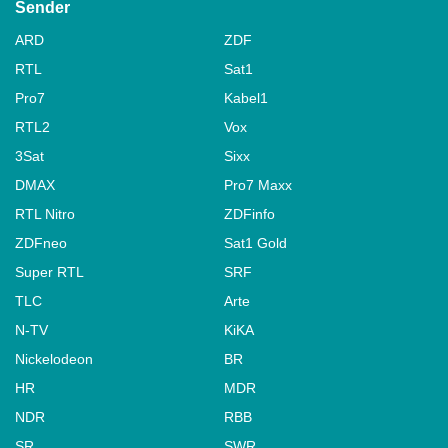
Sender
ARD
ZDF
RTL
Sat1
Pro7
Kabel1
RTL2
Vox
3Sat
Sixx
DMAX
Pro7 Maxx
RTL Nitro
ZDFinfo
ZDFneo
Sat1 Gold
Super RTL
SRF
TLC
Arte
N-TV
KiKA
Nickelodeon
BR
HR
MDR
NDR
RBB
SR
SWR