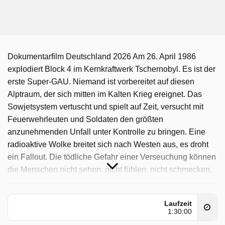
Dokumentarfilm Deutschland 2026 Am 26. April 1986
explodiert Block 4 im Kernkraftwerk Tschernobyl. Es ist der
erste Super-GAU. Niemand ist vorbereitet auf diesen
Alptraum, der sich mitten im Kalten Krieg ereignet. Das
Sowjetsystem vertuscht und spielt auf Zeit, versucht mit
Feuerwehrleuten und Soldaten den größten
anzunehmenden Unfall unter Kontrolle zu bringen. Eine
radioaktive Wolke breitet sich nach Westen aus, es droht
ein Fallout. Die tödliche Gefahr einer Verseuchung können
die Menschen nicht sehen, nicht fühlen, nicht schmecken,
nicht riechen, doch die Geigerzähler schlagen aus.
Politiker und Experten werden zu Getriebenen angesichts
Laufzeit
des Ernsts der Lage. In der DDR wird nach dem Willen der
1:30:00
Parteiführung systematisch verharmlost, in der