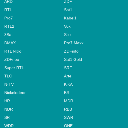
ARD
ZDF
RTL
Sat1
Pro7
Kabel1
RTL2
Vox
3Sat
Sixx
DMAX
Pro7 Maxx
RTL Nitro
ZDFinfo
ZDFneo
Sat1 Gold
Super RTL
SRF
TLC
Arte
N-TV
KiKA
Nickelodeon
BR
HR
MDR
NDR
RBB
SR
SWR
WDR
ONE