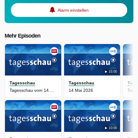
Alarm einstellen
Mehr Episoden
15:00
Tagesschau
Tagesschau
Tage
Tagesschau vom 14.05.2026: Hauptausgabe
14 Mai 2026
10:00