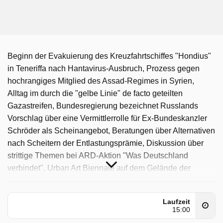
Beginn der Evakuierung des Kreuzfahrtschiffes "Hondius"
in Teneriffa nach Hantavirus-Ausbruch, Prozess gegen
hochrangiges Mitglied des Assad-Regimes in Syrien,
Alltag im durch die "gelbe Linie" de facto geteilten
Gazastreifen, Bundesregierung bezeichnet Russlands
Vorschlag über eine Vermittlerrolle für Ex-Bundeskanzler
Schröder als Scheinangebot, Beratungen über Alternativen
nach Scheitern der Entlastungsprämie, Diskussion über
strittige Themen bei ARD-Aktion "Was Deutschland
verbindet", Urban Art Biennale auf dem Gelände der
Völklinger Hütte, Das Wetter
Tagesschau wurde auf ARD ausgestrahlt am Sonntag 10
Laufzeit
15:00
Mai 2026, 17:45 Uhr.