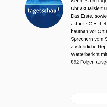
wenn es um tages
Tagesschau wurde auf ARD
Uhr aktualisiert
ausgestrahlt am Freitag 1 Mai 2026,
Das Erste, sowie
00:05 Uhr.
aktuelle Gescheh
hautnah vor Ort 
Sprechern vom S
ausführliche Rep
Wetterbericht mi
852 Folgen ausge