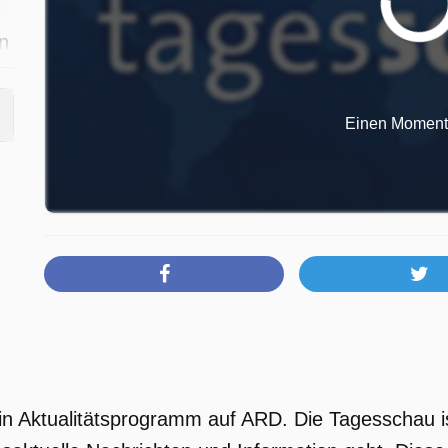
n
r
ür
Einen Moment b
n
f
in Aktualitätsprogramm auf ARD. Die Tagesschau i