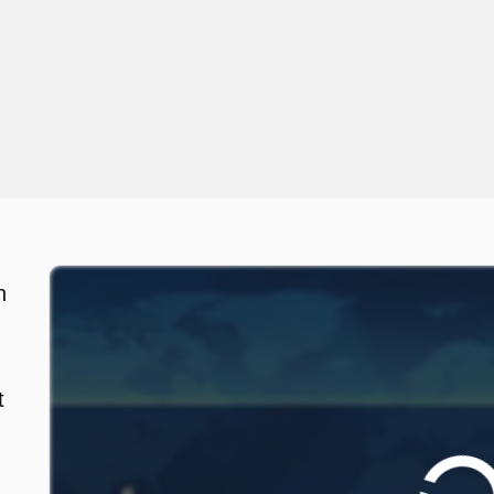
n
,
t