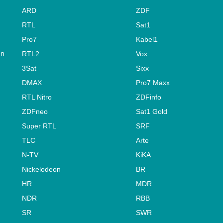
ARD
ZDF
RTL
Sat1
Pro7
Kabel1
on
RTL2
Vox
3Sat
Sixx
DMAX
Pro7 Maxx
RTL Nitro
ZDFinfo
ZDFneo
Sat1 Gold
Super RTL
SRF
TLC
Arte
N-TV
KiKA
Nickelodeon
BR
HR
MDR
NDR
RBB
SR
SWR