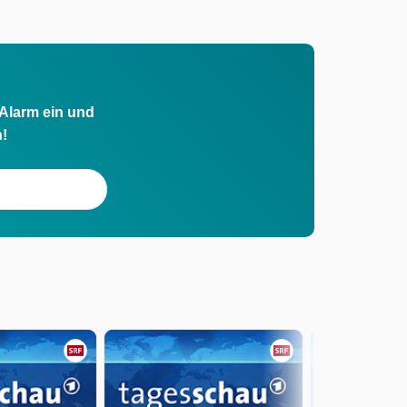
 Alarm ein und
h!