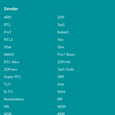
Sender
ARD
ZDF
RTL
Sat1
Pro7
Kabel1
RTL2
Vox
3Sat
Sixx
DMAX
Pro7 Maxx
RTL Nitro
ZDFinfo
ZDFneo
Sat1 Gold
Super RTL
SRF
TLC
Arte
N-TV
KiKA
Nickelodeon
BR
HR
MDR
NDR
RBB