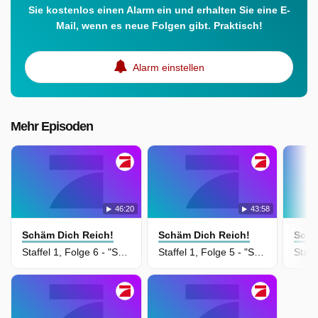
Sie kostenlos einen Alarm ein und erhalten Sie eine E-
Mail, wenn es neue Folgen gibt. Praktisch!
Alarm einstellen
Mehr Episoden
46:20
43:58
Schäm Dich Reich!
Schäm Dich Reich!
Schä
Staffel 1, Folge 6 - "Sag du bist Veganerin - dann bestell Fleisch!" Ihr Date ist geschockt
Staffel 1, Folge 5 - "Schenk ihm das Lieblingsparfum von deinem Ex!" Date steht kurz vor Abbruch