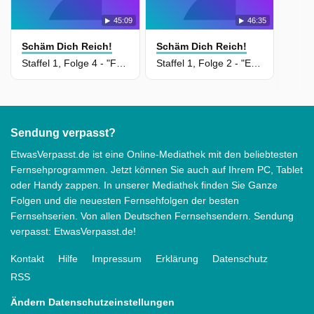
45:09
46:35
Schäm Dich Reich!
Schäm Dich Reich!
Staffel 1, Folge 4 - "Füttere ihn mit rohem Teig!" Date wird zur Ekelprüfung
Staffel 1, Folge 2 - "Ex das Bier - ohne Hände!" Date eskaliert komplett!
Sendung verpasst?
EtwasVerpasst.de ist eine Online-Mediathek mit den beliebtesten
Fernsehprogrammen. Jetzt können Sie auch auf Ihrem PC, Tablet
oder Handy zappen. In unserer Mediathek finden Sie Ganze
Folgen und die neuesten Fernsehfolgen der besten
Fernsehserien. Von allen Deutschen Fernsehsendern. Sendung
verpasst: EtwasVerpasst.de!
Kontakt
Hilfe
Impressum
Erklärung
Datenschutz
RSS
Ändern Datenschutzeinstellungen