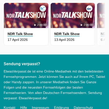
2:00:00
2:00:00
NDR Talk Show
NDR Talk Show
NDR 
17 April 2026
13 April 2026
6 Apr
Sendung verpasst?
EtwasVerpasst.de ist eine Online-Mediathek mit den beliebtesten
Fernsehprogrammen. Jetzt können Sie auch auf Ihrem PC, Tablet
oder Handy zappen. In unserer Mediathek finden Sie Ganze
Folgen und die neuesten Fernsehfolgen der besten
Fernsehserien. Von allen Deutschen Fernsehsendern. Sendung
verpasst: EtwasVerpasst.de!
Kontakt
Hilfe
Impressum
Erklärung
Datenschutz