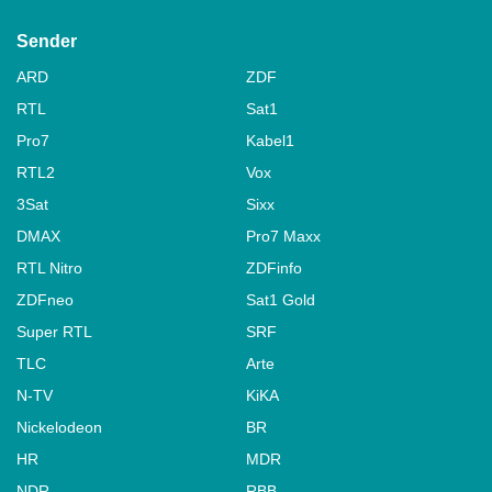
Sender
ARD
ZDF
RTL
Sat1
Pro7
Kabel1
RTL2
Vox
3Sat
Sixx
DMAX
Pro7 Maxx
RTL Nitro
ZDFinfo
ZDFneo
Sat1 Gold
Super RTL
SRF
TLC
Arte
N-TV
KiKA
Nickelodeon
BR
HR
MDR
NDR
RBB