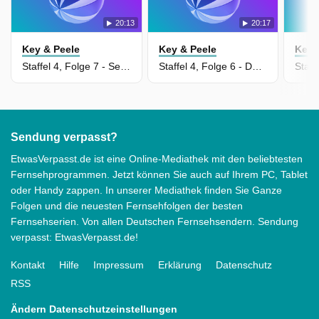
20:13
20:17
Key & Peele
Key & Peele
Key 
Staffel 4, Folge 7 - Sex-Detektiv
Staffel 4, Folge 6 - Der gruseligste Film aller Zeiten
Sendung verpasst?
EtwasVerpasst.de ist eine Online-Mediathek mit den beliebtesten
Fernsehprogrammen. Jetzt können Sie auch auf Ihrem PC, Tablet
oder Handy zappen. In unserer Mediathek finden Sie Ganze
Folgen und die neuesten Fernsehfolgen der besten
Fernsehserien. Von allen Deutschen Fernsehsendern. Sendung
verpasst: EtwasVerpasst.de!
Kontakt
Hilfe
Impressum
Erklärung
Datenschutz
RSS
Ändern Datenschutzeinstellungen