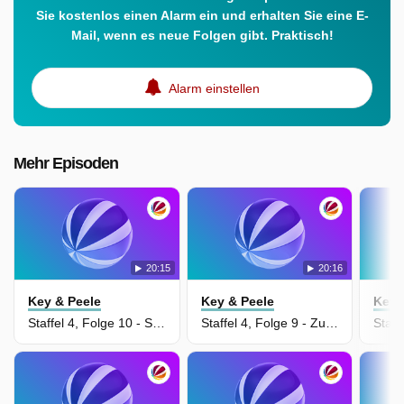
Sie kostenlos einen Alarm ein und erhalten Sie eine E-
Mail, wenn es neue Folgen gibt. Praktisch!
Alarm einstellen
Mehr Episoden
20:15
20:16
Key & Peele
Key & Peele
Key 
Staffel 4, Folge 10 - Sexsüchtiger Idiot
Staffel 4, Folge 9 - Zusammenbruch beim Aerobic