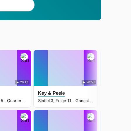
20:17
20:53
Key & Peele
Key & Peel
Staffel 4, Folge 5 - Quarterback mit Gehirnerschütterung
Staffel 3, Folge 11 - Gangster-Theaterschauspieler