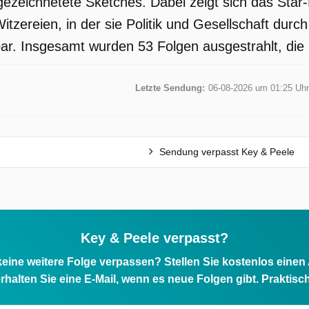
ezeichnetete Sketches. Dabei zeigt sich das Star-D
tzereien, in der sie Politik und Gesellschaft durc
r. Insgesamt wurden 53 Folgen ausgestrahlt, die 
Letzte Sendung:
06-08-2026 um 01:25 Uhr
Sendung verpasst Key & Peele
Key & Peele verpasst?
eine weitere Folge verpassen? Stellen Sie kostenlos einen
rhalten Sie eine E-Mail, wenn es neue Folgen gibt. Praktisc