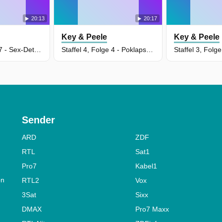
20:13
20:17
Key & Peele
Key & Peele
Staffel 4, Folge 7 - Sex-Detektiv
Staffel 4, Folge 4 - Poklaps: Entzug
Sender
ARD
ZDF
RTL
Sat1
Pro7
Kabel1
on
RTL2
Vox
3Sat
Sixx
DMAX
Pro7 Maxx