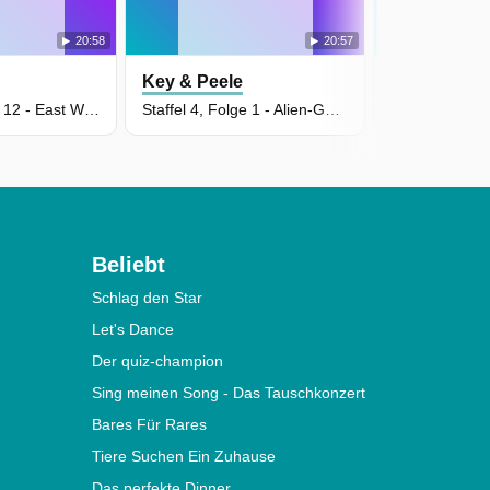
20:58
20:57
Key & Peele
Key & Peel
Staffel 3, Folge 12 - East West Bowl #2
Staffel 4, Folge 1 - Alien-Gaukler
Beliebt
Schlag den Star
Let's Dance
Der quiz-champion
Sing meinen Song - Das Tauschkonzert
Bares Für Rares
Tiere Suchen Ein Zuhause
Das perfekte Dinner