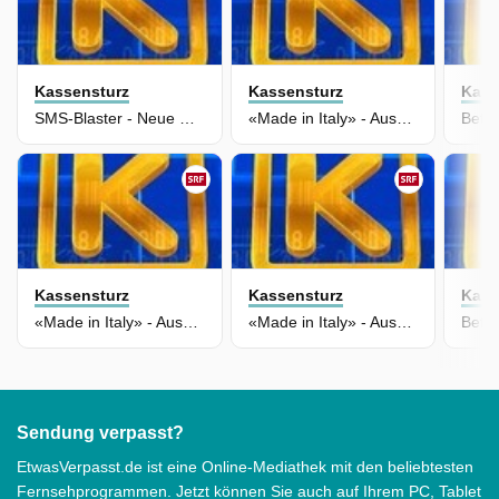
Kassensturz
Kassensturz
Kass
SMS-Blaster - Neue Betrugsmasche in der Schweiz
«Made in Italy» - Ausbeutung hinter der Glamour-Fassade
Kassensturz
Kassensturz
Kass
«Made in Italy» - Ausbeutung hinter der Glamour-Fassade
«Made in Italy» - Ausbeutung in Europas Modeindustrie
Sendung verpasst?
EtwasVerpasst.de ist eine Online-Mediathek mit den beliebtesten
Fernsehprogrammen. Jetzt können Sie auch auf Ihrem PC, Tablet