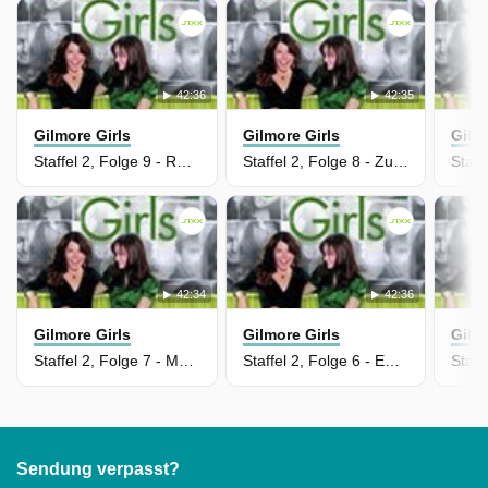
42:36
42:35
Gilmore Girls
Gilmore Girls
Gilm
Staffel 2, Folge 9 - Romeo und Julia
Staffel 2, Folge 8 - Zukunftsträume
42:34
42:36
Gilmore Girls
Gilmore Girls
Gilm
Staffel 2, Folge 7 - Mutprobe
Staffel 2, Folge 6 - Emily in Nöten
Sendung verpasst?