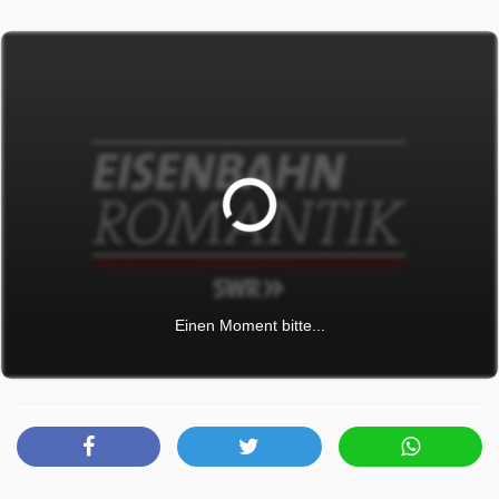
Transsibirischen Eisenbahn. Erst 1905 gab es eine
Umfahrung des Sees.
Eisenbahn-Romantik wurde auf SR ausgestrahlt am
Freitag 17 April 2026, 10:20 Uhr.
Einen Moment bitte...