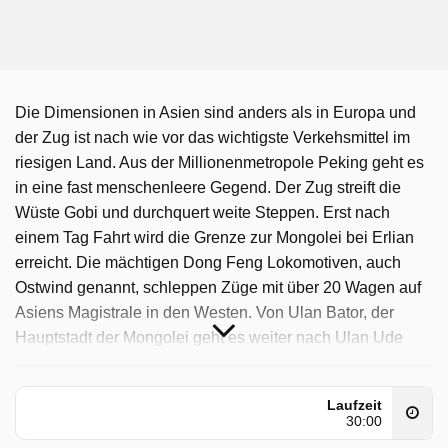
Die Dimensionen in Asien sind anders als in Europa und
der Zug ist nach wie vor das wichtigste Verkehsmittel im
riesigen Land. Aus der Millionenmetropole Peking geht es
in eine fast menschenleere Gegend. Der Zug streift die
Wüste Gobi und durchquert weite Steppen. Erst nach
einem Tag Fahrt wird die Grenze zur Mongolei bei Erlian
erreicht. Die mächtigen Dong Feng Lokomotiven, auch
Ostwind genannt, schleppen Züge mit über 20 Wagen auf
Asiens Magistrale in den Westen. Von Ulan Bator, der
Hauptstadt der Mongolei geht es weiter nach Ulan Ude
und zum Baikalsee in Sibirien. Er ist ungefähr so groß wie
Belgien und mit über 1600 Meter Tiefe, tiefer als alle
Laufzeit
anderen Seen auf der Welt. Er war einst die Trennlinie
30:00
zwischen dem westlichen und dem östlichen Teil der