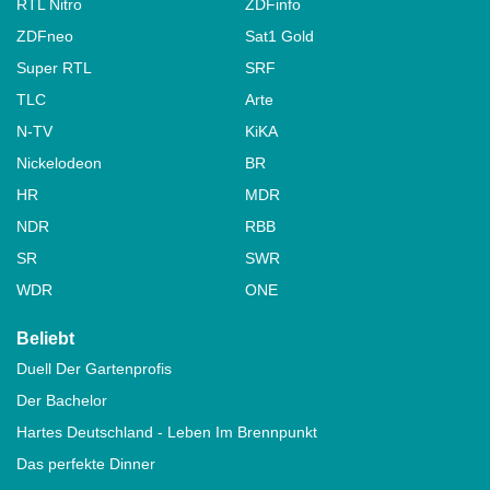
RTL Nitro
ZDFinfo
ZDFneo
Sat1 Gold
Super RTL
SRF
TLC
Arte
N-TV
KiKA
Nickelodeon
BR
HR
MDR
NDR
RBB
SR
SWR
WDR
ONE
Beliebt
Duell Der Gartenprofis
Der Bachelor
Hartes Deutschland - Leben Im Brennpunkt
Das perfekte Dinner