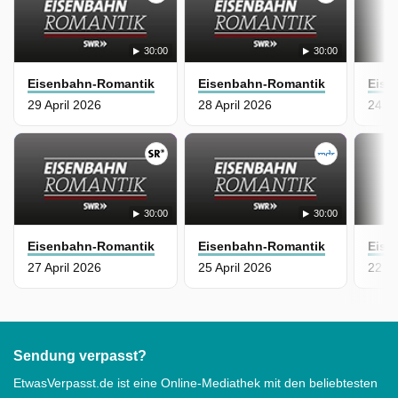
30:00
30:00
Eisenbahn-Romantik
Eisenbahn-Romantik
Eise
29 April 2026
28 April 2026
24 Ap
30:00
30:00
Eisenbahn-Romantik
Eisenbahn-Romantik
Eise
27 April 2026
25 April 2026
22 Ap
Sendung verpasst?
EtwasVerpasst.de ist eine Online-Mediathek mit den beliebtesten