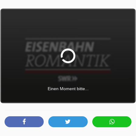
für immer weniger Fahrgäste. 1990 fuhr der letzte
Personenzug. Das sollte so bis 2005 bleiben. Damals
wurde die Strecke wiedereröffnet. Nun setzt sich das Land
Südtirol für die Bahn ein und investiert kräftig in die
Modernisierung der Strecke und Sicherheitstechnik.
Moderne Fahrzeuge mit Klimaanlage und WLAN sorgen
zu dem für angenehmen Reisekomfort. Das Zugangebot
wird von Einheimischen wie Touristen gleichermaßen gut
angenommen, so dass die Kapazität heute bei Weitem
nicht mehr ausreicht. 2019 soll die Strecke deshalb
elektrifiziert sein. Dann können Züge mit mehr Sitzplätzen
fahren. Die Kapazität soll sich dann von 5.000 Plätzen
Einen Moment bitte...
täglich auf 16.000 steigern. Lästiges Umsteigen in Meran
gehört dann der Vergangenheit an, Züge können dann
durchgängig von Mals via Meran nach Bozen und von dort
weiter nach Innsbruck oder Verona fahren. Die
Vinschgaubahn ist ein gelungenes Beispiel dafür, wie die
Politik mehr Verkehr auf die Schiene bringen kann - wenn