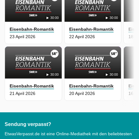
30:00
30:00
Eisenbahn-Romantik
Eisenbahn-Romantik
Eise
23 April 2026
22 April 2026
18 Ap
30:00
30:00
Eisenbahn-Romantik
Eisenbahn-Romantik
Eise
21 April 2026
20 April 2026
16 Ap
Sendung verpasst?
EtwasVerpasst.de ist eine Online-Mediathek mit den beliebtesten