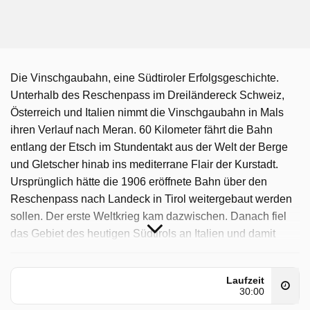
Die Vinschgaubahn, eine Südtiroler Erfolgsgeschichte.
Unterhalb des Reschenpass im Dreiländereck Schweiz,
Österreich und Italien nimmt die Vinschgaubahn in Mals
ihren Verlauf nach Meran. 60 Kilometer fährt die Bahn
entlang der Etsch im Stundentakt aus der Welt der Berge
und Gletscher hinab ins mediterrane Flair der Kurstadt.
Ursprünglich hätte die 1906 eröffnete Bahn über den
Reschenpass nach Landeck in Tirol weitergebaut werden
sollen. Der erste Weltkrieg kam dazwischen. Danach fiel
das Gebiet des heutigen Südtirols an Italien und damit
auch die Eisenbahn, die bis in die 90er Jahre von der ital.
Staatsbahn betrieben wurde. Die Bahn hatte es damals
Laufzeit
nicht leicht, Investitionen aus dem fernen Rom waren
30:00
selten. Unpünktliche Züge und Busparallelverkehr sorgten