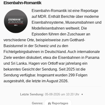
Eisenbahn-Romantik
sie will. Neben der wechselvollen Geschichte der
Bahnstrecke, erzählt der Film auch von Interessantem und
Eisenbahn-Romantik ist eine Reportage
Sehenswertem links und rechts der Strecke. Das Team um
auf MDR. Enthält Berichte über moderne
Alexander Schweitzer besucht beispielsweise in Laas
Eisenbahnsysteme, Museumsbahnen und
einen Marmorbruch, wo einer der wertvollsten Marmorarten
Modelleisenbahnen weltweit. Die
weltweit abgebaut wird. Und natürlich wird auch über die
Episoden führen den Zuschauer an
Apfelbauern berichtet, die früher gar nicht von der Bahn
verschiedene Orte, beispielsweise zum Gotthard-
begeistert waren. Und wer weiß schon, dass im Vinschgau
Basistunnel in der Schweiz und zu den
eine der ersten Schreibmaschinen erfunden wurde?
Fichtelgebirgsbahnen in Deutschland. Auch internationale
Ziele werden diskutiert, etwa die Eisenbahnen in Panama
Eisenbahn-Romantik wurde auf MDR ausgestrahlt am
und Sri Lanka. Hagen von Ortloff war jahrelang ein
Samstag 11 April 2026, 12:00 Uhr.
bekanntes Gesicht der Sendung. Seit 2025 ist die
Sendung verfügbar. Insgesamt wurden 299 Folgen
ausgestrahlt, die letzte im August 2026.
Letzte Sendung:
05-08-2026 um 10:20 Uhr
Genres:
Reportages