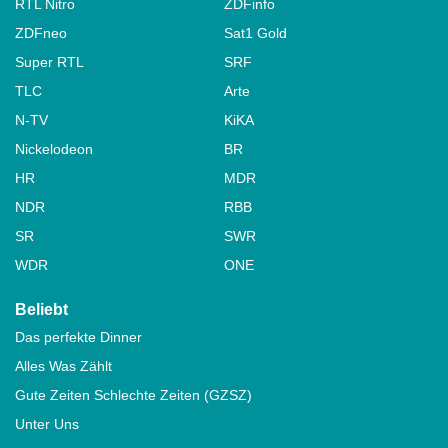
RTL Nitro
ZDFinfo
ZDFneo
Sat1 Gold
Super RTL
SRF
TLC
Arte
N-TV
KiKA
Nickelodeon
BR
HR
MDR
NDR
RBB
SR
SWR
WDR
ONE
Beliebt
Das perfekte Dinner
Alles Was Zählt
Gute Zeiten Schlechte Zeiten (GZSZ)
Unter Uns