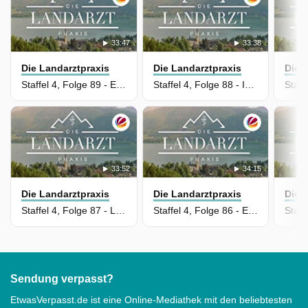
33:47
33:38
Die Landarztpraxis
Die Landarztpraxis
Die 
Staffel 4, Folge 89 - Ein gutes Team!
Staffel 4, Folge 88 - Immer an deiner Seite
33:52
34:15
Die Landarztpraxis
Die Landarztpraxis
Die 
Staffel 4, Folge 87 - Lieben und lieben lassen
Staffel 4, Folge 86 - Ein öffentliches Paar
Sendung verpasst?
EtwasVerpasst.de ist eine Online-Mediathek mit den beliebtesten