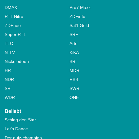
DMAX
Pro7 Maxx
RTL Nitro
ZDFinfo
ZDFneo
Sat1 Gold
Super RTL
SRF
TLC
Arte
N-TV
KiKA
Nickelodeon
BR
HR
MDR
NDR
RBB
SR
SWR
WDR
ONE
Beliebt
Schlag den Star
Let's Dance
Der quiz-champion