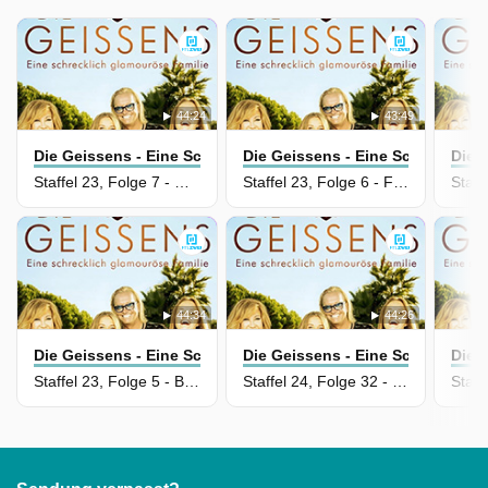
44:24
43:49
Die Geissens - Eine Schrecklich Glamouröse Familie
Die Geissens - Eine Schrecklich
Die 
Staffel 23, Folge 7 - Dat Wasser vun Bali es joot
Staffel 23, Folge 6 - Feuer, Bali, Dosenbier
44:34
44:26
Die Geissens - Eine Schrecklich Glamouröse Familie
Die Geissens - Eine Schrecklich
Die 
Staffel 23, Folge 5 - Balla Balla Bali
Staffel 24, Folge 32 - Geht nicht, gibt´s nicht!