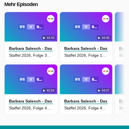
Mehr Episoden
44:43
44:40
Barbara Salesch - Das Strafgericht
Barbara Salesch - Das Strafgeric
Barb
Staffel 2026, Folge 37 - Hat Haushälterin ihren Arbeitgeber vergiftet, um an sein Erbe zu kommen?
Staffel 2026, Folge 19 - Auto im See versenkt! Geriet ein Bruderkrieg außer Kontrolle?
43:54
44:07
Barbara Salesch - Das Strafgericht
Barbara Salesch - Das Strafgeric
Barb
Staffel 2026, Folge 422 - Giftige Pralinen! Wollte 58-jährige Kuchen-Lady ihre Konkurrentin loswerden?
Staffel 2026, Folge 407 - Erster Tag in Freiheit. Griff entlassene Mörderin prompt ihre Schwägerin an?