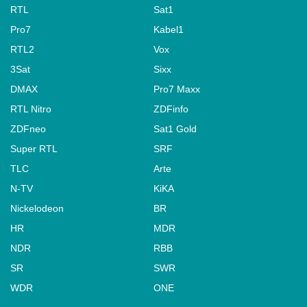
RTL
Sat1
Pro7
Kabel1
RTL2
Vox
3Sat
Sixx
DMAX
Pro7 Maxx
RTL Nitro
ZDFinfo
ZDFneo
Sat1 Gold
Super RTL
SRF
TLC
Arte
N-TV
KiKA
Nickelodeon
BR
HR
MDR
NDR
RBB
SR
SWR
WDR
ONE