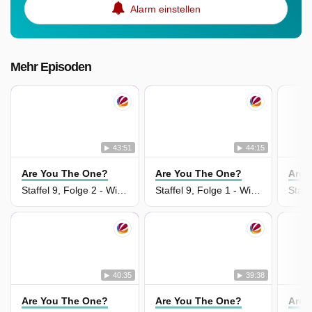
Alarm einstellen
Mehr Episoden
43:51
44:15
Are You The One?
Are You The One?
Are 
Staffel 9, Folge 2 - Wie weit würdest du für die Liebe gehen? Teil 2
Staffel 9, Folge 1 - Wie weit würdest du für die Liebe gehen? Teil 1
40:35
39:38
Are You The One?
Are You The One?
Are 