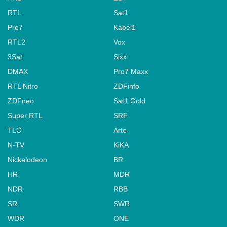
RTL
Sat1
Pro7
Kabel1
RTL2
Vox
3Sat
Sixx
DMAX
Pro7 Maxx
RTL Nitro
ZDFinfo
ZDFneo
Sat1 Gold
Super RTL
SRF
TLC
Arte
N-TV
KiKA
Nickelodeon
BR
HR
MDR
NDR
RBB
SR
SWR
WDR
ONE