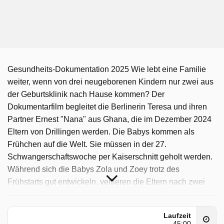
Gesundheits-Dokumentation 2025 Wie lebt eine Familie
weiter, wenn von drei neugeborenen Kindern nur zwei aus
der Geburtsklinik nach Hause kommen? Der
Dokumentarfilm begleitet die Berlinerin Teresa und ihren
Partner Ernest "Nana" aus Ghana, die im Dezember 2024
Eltern von Drillingen werden. Die Babys kommen als
Frühchen auf die Welt. Sie müssen in der 27.
Schwangerschaftswoche per Kaiserschnitt geholt werden.
Während sich die Babys Zola und Zoey trotz des
Frühstarts gut entwickeln, verlieren die Eltern nach zwei
Monaten ihre kleine Tochter Zhara. Die Doku begleitet die
Mutter, die kaum Zeit zum Trauern findet, zeigt den
Laufzeit
hektischen Alltag der Familie in einer beengten Zwei-
45:00