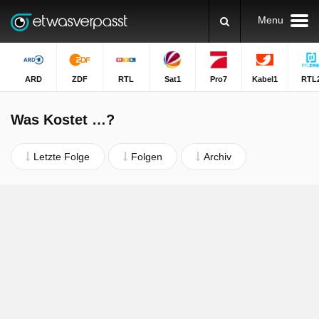
Menu
ARD
ZDF
RTL
Sat1
Pro7
Kabel1
RTL
Was Kostet …?
Letzte Folge
Folgen
Archiv