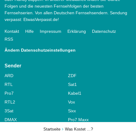
Folgen und die neuesten Fernsehfolgen der besten
Fernsehserien. Von allen Deutschen Fernsehsendern. Sendung
verpasst: EtwasVerpasst.de!
Kontakt
Hilfe
Impressum
Erklärung
Datenschutz
RSS
Ändern Datenschutzeinstellungen
Sender
ARD
ZDF
RTL
Sat1
Pro7
Kabel1
RTL2
Vox
3Sat
Sixx
DMAX
Pro7 Maxx
RTL Nitro
ZDFinfo
Startseite
Was Kostet …?