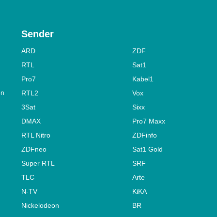
Sender
ARD
ZDF
RTL
Sat1
Pro7
Kabel1
on
RTL2
Vox
3Sat
Sixx
DMAX
Pro7 Maxx
RTL Nitro
ZDFinfo
ZDFneo
Sat1 Gold
Super RTL
SRF
TLC
Arte
N-TV
KiKA
Nickelodeon
BR