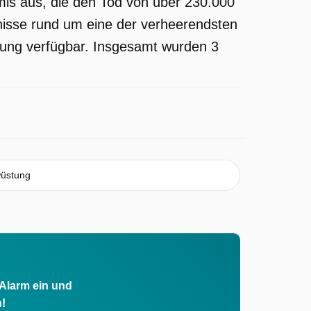
is aus, die den Tod von über 230.000
gnisse rund um eine der verheerendsten
endung verfügbar. Insgesamt wurden 3
wüstung
 Alarm ein und
h!