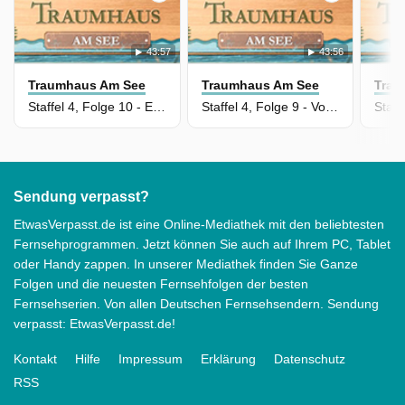
43:57
43:56
Traumhaus Am See
Traumhaus Am See
Trau
Staffel 4, Folge 10 - Endlich zurück am See
Staffel 4, Folge 9 - Von Vintage-Fliesen & Flohmarkt-Funden
Sendung verpasst?
EtwasVerpasst.de ist eine Online-Mediathek mit den beliebtesten
Fernsehprogrammen. Jetzt können Sie auch auf Ihrem PC, Tablet
oder Handy zappen. In unserer Mediathek finden Sie Ganze
Folgen und die neuesten Fernsehfolgen der besten
Fernsehserien. Von allen Deutschen Fernsehsendern. Sendung
verpasst: EtwasVerpasst.de!
Kontakt
Hilfe
Impressum
Erklärung
Datenschutz
RSS