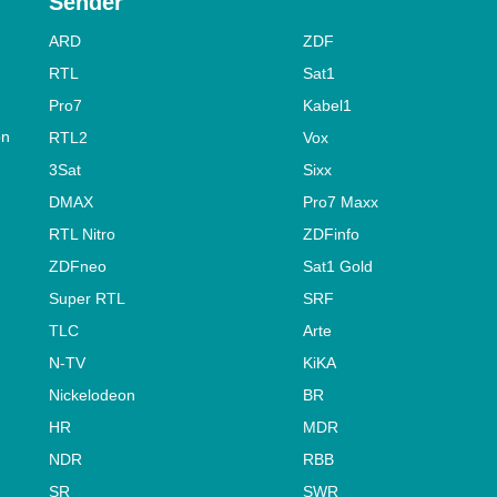
Sender
ARD
ZDF
RTL
Sat1
Pro7
Kabel1
on
RTL2
Vox
3Sat
Sixx
DMAX
Pro7 Maxx
RTL Nitro
ZDFinfo
ZDFneo
Sat1 Gold
Super RTL
SRF
TLC
Arte
N-TV
KiKA
Nickelodeon
BR
HR
MDR
NDR
RBB
SR
SWR