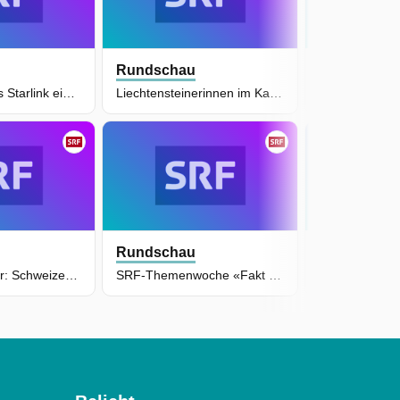
Rundschau
Rundschau
Wie Elon Musks Starlink ein Dorf im Wallis spaltet
Liechtensteinerinnen im Kampf gegen Abtreibungsverbot
Rundschau
Rundschau
Drohnenabwehr: Schweizer Tech-Firmen buhlen um Armee-Aufträge
SRF-Themenwoche «Fakt oder Fake?»: Russlands Propaganda