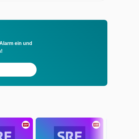
 Alarm ein und
h!