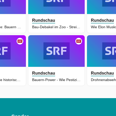
Rundschau
Rundschau
Milch-Schwemme: Bauern unter Druck
Bau-Debakel im Zoo - Streit um neue Voliere eskaliert
Rundschau
Rundschau
Das bedeuten die historischen Tage im Iran
Bauern-Power - Wie Pestizid-Grenzwerte verhindert wurden