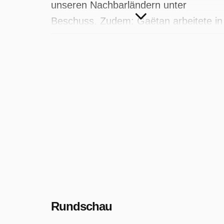
unseren Nachbarländern unter
Beschuss. Zudem: Gaëtan arbeitete in
der Bar «Le Constellation».
Rundschau wurde auf SRF ausgestrahl
am Mittwoch 4 Februar 2026, 20:10
Uhr.
Rundschau