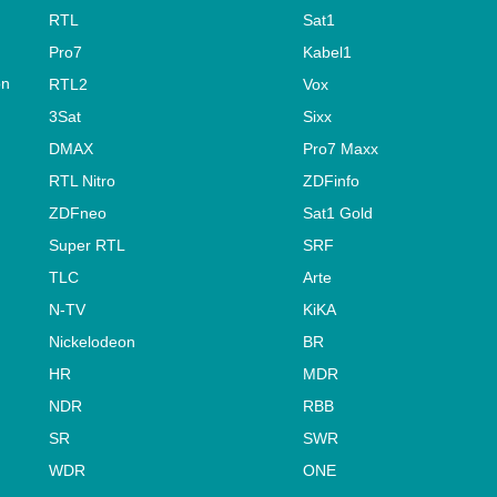
RTL
Sat1
Pro7
Kabel1
on
RTL2
Vox
3Sat
Sixx
DMAX
Pro7 Maxx
RTL Nitro
ZDFinfo
ZDFneo
Sat1 Gold
Super RTL
SRF
TLC
Arte
N-TV
KiKA
Nickelodeon
BR
HR
MDR
NDR
RBB
SR
SWR
WDR
ONE