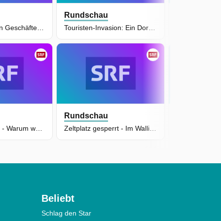
Rundschau
Rundschau
Diese geheimen Geschäfte finanzieren die Mullahs
Touristen-Invasion: Ein Dorf wird wegen einer TV-Serie überrannt
Rundschau
Rundschau
Gotthard-Unfall - Warum wurde der Pannen-Zug nicht gestoppt?
Zeltplatz gesperrt - Im Wallis tobt ein Campingstreit
Beliebt
Schlag den Star