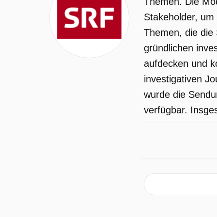
Themen. Die Mode
Stakeholder, um e
Themen, die die 
gründlichen inve
aufdecken und ko
investigativen J
wurde die Sendun
verfügbar. Insge