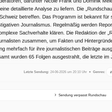
ratoren, darunter Nicole Frank und Dominik Meie
ine detaillierte Analyse zu liefern. Die „Rundschau
Schweiz betreffen. Das Programm ist bekannt für s
stigativen Journalismus. Regelmäßig werden Repor
mplexe Sachverhalte klären. Die Redaktion der „R
ournalisten zusammen, um Fakten und Hintergründe
g mehrfach für ihre journalistischen Beiträge ausg
samt wurden 65 Folgen ausgestrahlt, die letzte im 
Letzte Sendung:
24-06-2026 um 20:10 Uhr
Genres:
Sendung verpasst Rundschau