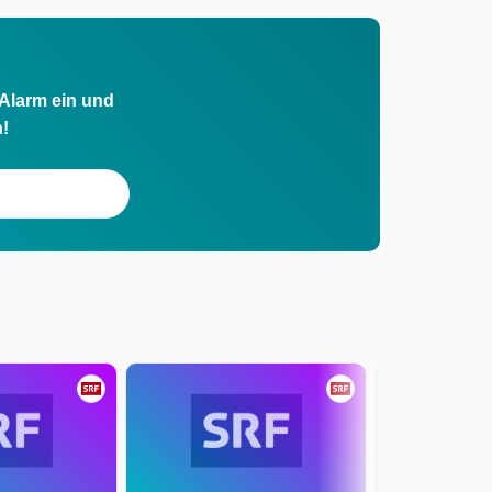
 Alarm ein und
h!