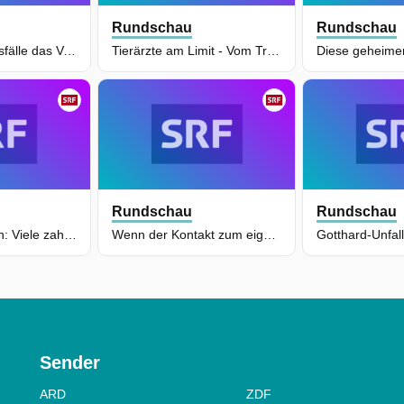
Rundschau
Rundschau
Wie Missbrauchsfälle das Vertrauen in Kitas verändern
Tierärzte am Limit - Vom Traumberuf zum Verschleissjob
Rundschau
Rundschau
Krieg und Benzin: Viele zahlen - einige profitieren
Wenn der Kontakt zum eigenen Kind abbricht
Sender
ARD
ZDF