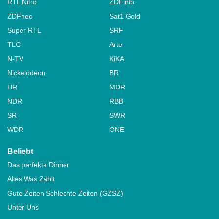
RTL Nitro
ZDFinfo
ZDFneo
Sat1 Gold
Super RTL
SRF
TLC
Arte
N-TV
KiKA
Nickelodeon
BR
HR
MDR
NDR
RBB
SR
SWR
WDR
ONE
Beliebt
Das perfekte Dinner
Alles Was Zählt
Gute Zeiten Schlechte Zeiten (GZSZ)
Unter Uns