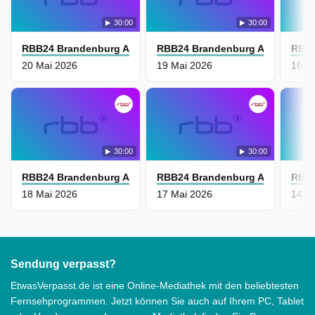
30:00
30:00
RBB24 Brandenburg Aktuell
RBB24 Brandenburg Aktuell
RBB2
20 Mai 2026
19 Mai 2026
16 M
30:00
30:00
RBB24 Brandenburg Aktuell
RBB24 Brandenburg Aktuell
RBB2
18 Mai 2026
17 Mai 2026
14 M
Sendung verpasst?
EtwasVerpasst.de ist eine Online-Mediathek mit den beliebtesten
Fernsehprogrammen. Jetzt können Sie auch auf Ihrem PC, Tablet