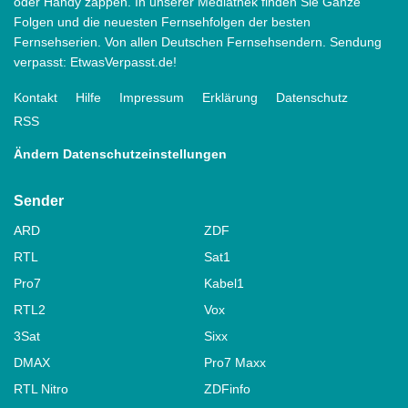
oder Handy zappen. In unserer Mediathek finden Sie Ganze
Folgen und die neuesten Fernsehfolgen der besten
Fernsehserien. Von allen Deutschen Fernsehsendern. Sendung
verpasst: EtwasVerpasst.de!
Kontakt
Hilfe
Impressum
Erklärung
Datenschutz
RSS
Ändern Datenschutzeinstellungen
Sender
ARD
ZDF
RTL
Sat1
Pro7
Kabel1
RTL2
Vox
3Sat
Sixx
DMAX
Pro7 Maxx
RTL Nitro
ZDFinfo