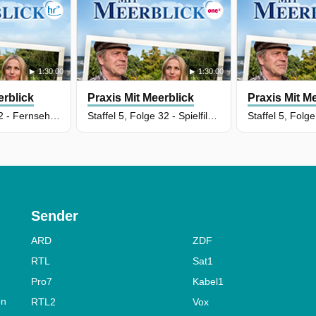
1:30:00
1:30:00
erblick
Praxis Mit Meerblick
Praxis Mit M
Staffel 1, Folge 2 - Fernsehfilm Deutschland 2018
Staffel 5, Folge 32 - Spielfilm Deutschland 2026
Sender
ARD
ZDF
RTL
Sat1
Pro7
Kabel1
on
RTL2
Vox