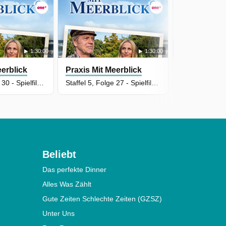
1:30:00
1:30:00
eerblick
Praxis Mit Meerblick
Praxis Mit M
Staffel 5, Folge 30 - Spielfilm Deutschland 2026
Staffel 5, Folge 27 - Spielfilm Deutschland 2026
Beliebt
Das perfekte Dinner
Alles Was Zählt
Gute Zeiten Schlechte Zeiten (GZSZ)
Unter Uns