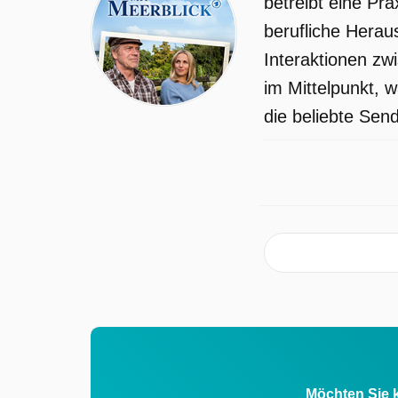
betreibt eine Pr
ausgestrahlt am Sonntag 26 April 2026
berufliche Herau
13:25 Uhr. Diese Folge wurde zuerst 
Interaktionen zw
Freitag 17 April 2026 gepostet.
im Mittelpunkt, w
die beliebte Sen
Möchten Sie k