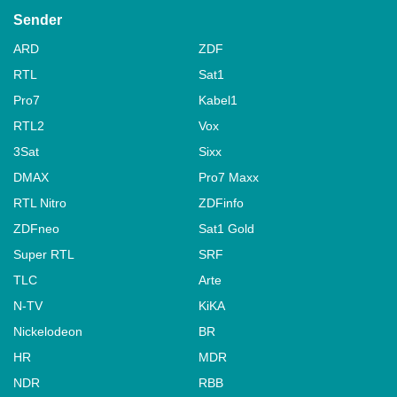
Sender
ARD
ZDF
RTL
Sat1
Pro7
Kabel1
RTL2
Vox
3Sat
Sixx
DMAX
Pro7 Maxx
RTL Nitro
ZDFinfo
ZDFneo
Sat1 Gold
Super RTL
SRF
TLC
Arte
N-TV
KiKA
Nickelodeon
BR
HR
MDR
NDR
RBB