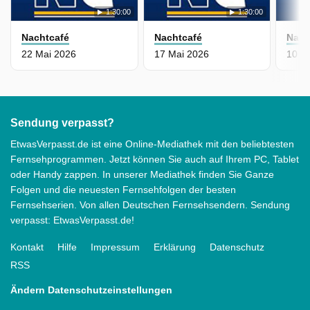
1:30:00
1:30:00
Nachtcafé
Nachtcafé
Nach
22 Mai 2026
17 Mai 2026
10 M
Sendung verpasst?
EtwasVerpasst.de ist eine Online-Mediathek mit den beliebtesten
Fernsehprogrammen. Jetzt können Sie auch auf Ihrem PC, Tablet
oder Handy zappen. In unserer Mediathek finden Sie Ganze
Folgen und die neuesten Fernsehfolgen der besten
Fernsehserien. Von allen Deutschen Fernsehsendern. Sendung
verpasst: EtwasVerpasst.de!
Kontakt
Hilfe
Impressum
Erklärung
Datenschutz
RSS
Ändern Datenschutzeinstellungen